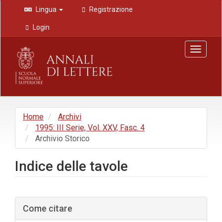
Navigazione
Lingua
Registrazione
principale
Contenuto
Login
principale
Barra
Toggle
laterale
navigat
Home
Archivi
1995: III Serie, Vol. XXV, Fasc. 4
Archivio Storico
Indice delle tavole
Barra
Come citare
laterale