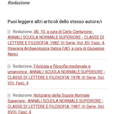
Contenuto
Redazione
principale
dell'articolo
Dettagli
Puoi leggere altri articoli dello stesso autore/i
dell'articolo
Redazione,
IAI, 10, a cura di Carlo Centurione
,
ANNALI SCUOLA NORMALE SUPERIORE - CLASSE DI
LETTERE E FILOSOFIA: 1982: III Serie, Vol. XII, Fasc. 4,
Itineraria Archaeologica Italica (IAI), a cura di Giuseppe
Nenci
Redazione,
Filologia e filosofia medievale e
umanistica
,
ANNALI SCUOLA NORMALE SUPERIORE -
CLASSE DI LETTERE E FILOSOFIA: 1978: III Serie, Vol.
VIII, Fasc. 4
Redazione,
Notiziario della Scuola Normale
Superiore
,
ANNALI SCUOLA NORMALE SUPERIORE -
CLASSE DI LETTERE E FILOSOFIA: 1987: III Serie, Vol.
XVIII, Fasc. 4