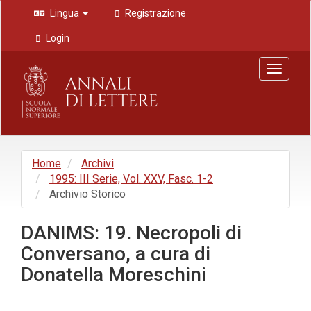
Navigazione
Lingua
Registrazione
principale
Contenuto
Login
principale
Barra
Toggle
laterale
navigat
Home
Archivi
1995: III Serie, Vol. XXV, Fasc. 1-2
Archivio Storico
DANIMS: 19. Necropoli di
Conversano, a cura di
Donatella Moreschini