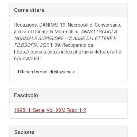
Barra
Come citare
laterale
dell'articolo
Redazione. DANIMS: 19. Necropoli di Conversano,
a cura di Donatella Moreschini.
ANNALI SCUOLA
NORMALE SUPERIORE - CLASSE DI LETTERE E
FILOSOFIA
,
25
, 31-39. Recuperato da
https://journals.sns.it/index.php/annalilettere/articl
e/view/3831
Ulteriori formati di citazione
Fascicolo
1995: III Serie, Vol. XXV, Fasc. 1-2
Sezione