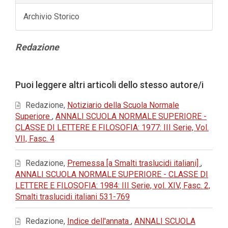
Archivio Storico
Contenuto
Redazione
principale
dell'articolo
Dettagli
Puoi leggere altri articoli dello stesso autore/i
dell'articolo
Redazione,
Notiziario della Scuola Normale
Superiore
,
ANNALI SCUOLA NORMALE SUPERIORE -
CLASSE DI LETTERE E FILOSOFIA: 1977: III Serie, Vol.
VII, Fasc. 4
Redazione,
Premessa [a Smalti traslucidi italiani]
,
ANNALI SCUOLA NORMALE SUPERIORE - CLASSE DI
LETTERE E FILOSOFIA: 1984: III Serie, vol. XIV, Fasc. 2,
Smalti traslucidi italiani 531-769
Redazione,
Indice dell'annata
,
ANNALI SCUOLA