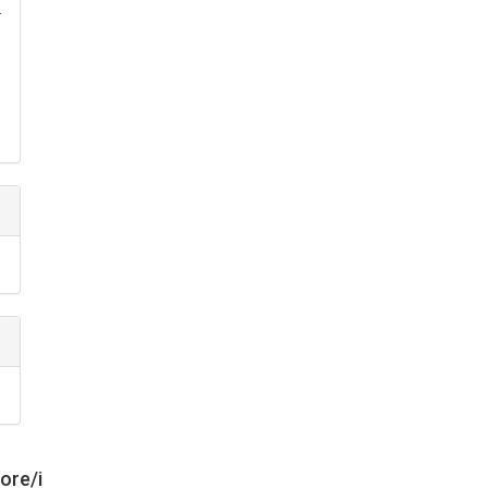
.
tore/i