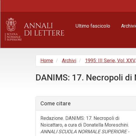
Navigazione
principale
Contenuto
principale
Ultimo fascicolo
Archivi
Barra
laterale
Home
Archivi
1995: III Serie, Vol. XXV
DANIMS: 17. Necropoli di 
Barra
laterale
Come citare
dell'articolo
Redazione. DANIMS: 17. Necropoli di
Noicattaro, a cura di Donatella Moreschini.
ANNALI SCUOLA NORMALE SUPERIORE -