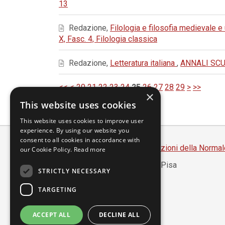
13
Redazione,
Filologia e filosofia medievale 
X, Fasc. 4, Filologia classica
Redazione,
Letteratura italiana
,
ANNALI SCUO
<<
<
20
21
22
23
24
25
26
27
28
29
>
>>
×
This website uses cookies
This website uses cookies to improve user
experience. By using our website you
consent to all cookies in accordance with
Scuola Normale Superiore
-
Edizioni della Normal
our Cookie Policy.
Read more
Piazza dei Cavalieri, 7 - 56126 Pisa
STRICTLY NECESSARY
Codice fiscale 80005050507
Partita IVA 00420000507
TARGETING
segreteria.annali@sns.it
ACCEPT ALL
DECLINE ALL
Accessibilità