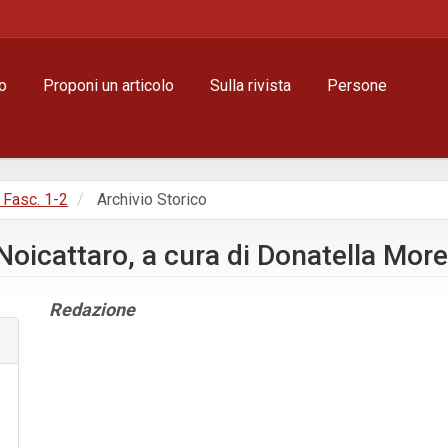
o
Proponi un articolo
Sulla rivista
Persone
, Fasc. 1-2
Archivio Storico
Noicattaro, a cura di Donatella More
Contenuto
Redazione
principale
dell'articolo
Dettagli
dell'articolo