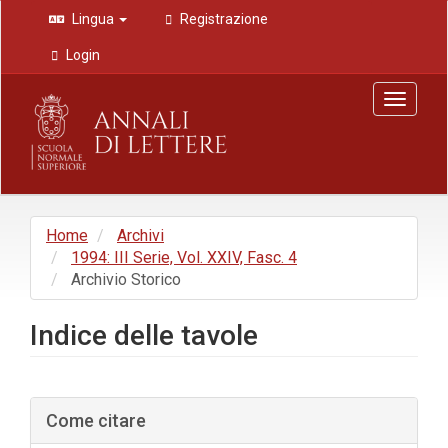
Navigazione
Lingua
Registrazione
principale
Contenuto
Login
principale
Barra
Toggle
laterale
navigat
Home
Archivi
1994: III Serie, Vol. XXIV, Fasc. 4
Archivio Storico
Indice delle tavole
Barra
Come citare
laterale