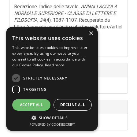
dell'articolo
Redazione. Indice delle tavole.
ANNALI SCUOLA
NORMALE SUPERIORE - CLASSE DI LETTERE E
FILOSOFIA
,
24
(4), 1087-1107. Recuperato da
https://journals.sns.it/index.php/annalilettere/articl
×
e/view/3819
This website uses cookies
Ulteriori formati di citazione
This website uses cookies to improve user
experience. By using our website you
consent to all cookies in accordance with
our Cookie Policy.
Read more
Fascicolo
STRICTLY NECESSARY
1994: III Serie, Vol. XXIV, Fasc. 4
TARGETING
ACCEPT ALL
DECLINE ALL
Sezione
SHOW DETAILS
Archivio Storico
POWERED BY COOKIESCRIPT