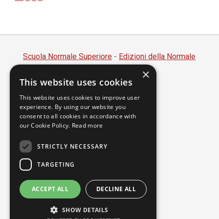
Scuola Normale Superiore
-
Edizioni della Normale
×
Piazza dei Cavalieri, 7 - 56126 Pisa
This website uses cookies
Codice fiscale 80005050507
Partita IVA 00420000507
This website uses cookies to improve user
experience. By using our website you
segreteria.annali@sns.it
consent to all cookies in accordance with
our Cookie Policy.
Read more
Accessibilità
Privacy
STRICTLY NECESSARY
TARGETING
ACCEPT ALL
DECLINE ALL
SHOW DETAILS