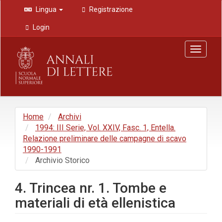
Navigazione
Lingua
Registrazione
principale
Contenuto
Login
principale
Barra
Toggle
laterale
navigat
Home
Archivi
1994: III Serie, Vol. XXIV, Fasc. 1, Entella.
Relazione preliminare delle campagne di scavo
1990-1991
Archivio Storico
4. Trincea nr. 1. Tombe e
materiali di età ellenistica