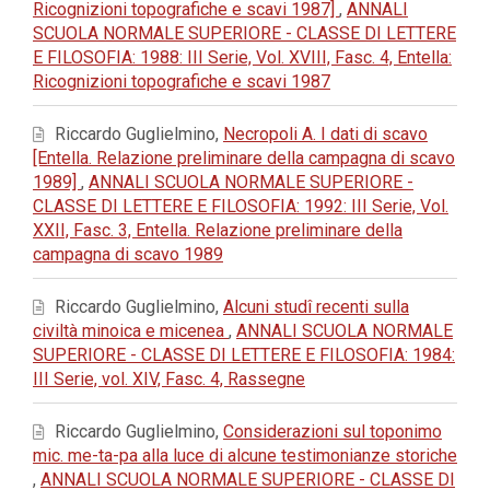
Ricognizioni topografiche e scavi 1987]
,
ANNALI
SCUOLA NORMALE SUPERIORE - CLASSE DI LETTERE
E FILOSOFIA: 1988: III Serie, Vol. XVIII, Fasc. 4, Entella:
Ricognizioni topografiche e scavi 1987
Riccardo Guglielmino,
Necropoli A. I dati di scavo
[Entella. Relazione preliminare della campagna di scavo
1989]
,
ANNALI SCUOLA NORMALE SUPERIORE -
CLASSE DI LETTERE E FILOSOFIA: 1992: III Serie, Vol.
XXII, Fasc. 3, Entella. Relazione preliminare della
campagna di scavo 1989
Riccardo Guglielmino,
Alcuni studî recenti sulla
civiltà minoica e micenea
,
ANNALI SCUOLA NORMALE
SUPERIORE - CLASSE DI LETTERE E FILOSOFIA: 1984:
III Serie, vol. XIV, Fasc. 4, Rassegne
Riccardo Guglielmino,
Considerazioni sul toponimo
mic. me-ta-pa alla luce di alcune testimonianze storiche
,
ANNALI SCUOLA NORMALE SUPERIORE - CLASSE DI