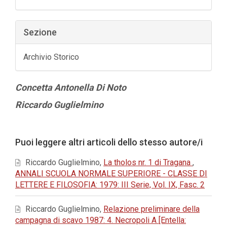
Sezione
Archivio Storico
Contenuto
Concetta Antonella Di Noto
principale
Riccardo Guglielmino
dell'articolo
Dettagli
Puoi leggere altri articoli dello stesso autore/i
dell'articolo
Riccardo Guglielmino,
La tholos nr. 1 di Tragana
,
ANNALI SCUOLA NORMALE SUPERIORE - CLASSE DI
LETTERE E FILOSOFIA: 1979: III Serie, Vol. IX, Fasc. 2
Riccardo Guglielmino,
Relazione preliminare della
campagna di scavo 1987: 4. Necropoli A [Entella: