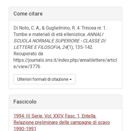
Barra
Come citare
laterale
dell'articolo
Di Noto, C. A., & Guglielmino, R. 4. Trincea nr. 1.
Tombe e materiali di età ellenistica.
ANNALI
SCUOLA NORMALE SUPERIORE - CLASSE DI
LETTERE E FILOSOFIA
,
24
(1), 135-142.
Recuperato da
https://journals.sns.it/index.php/annalilettere/articl
e/view/3776
Ulteriori formati di citazione
Fascicolo
1994: III Serie, Vol. XXIV, Fasc. 1, Entella.
Relazione preliminare delle campagne di scavo
1990-1991