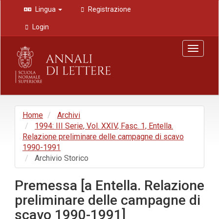
Navigazione
Lingua
Registrazione
principale
Contenuto
Login
principale
Barra
Toggle
laterale
navigat
Home
Archivi
1994: III Serie, Vol. XXIV, Fasc. 1, Entella.
Relazione preliminare delle campagne di scavo
1990-1991
Archivio Storico
Premessa [a Entella. Relazione
preliminare delle campagne di
scavo 1990-1991]