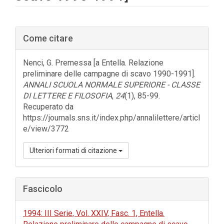
Barra
Come citare
laterale
dell'articolo
Nenci, G. Premessa [a Entella. Relazione
preliminare delle campagne di scavo 1990-1991].
ANNALI SCUOLA NORMALE SUPERIORE - CLASSE
DI LETTERE E FILOSOFIA
,
24
(1), 85-99.
Recuperato da
https://journals.sns.it/index.php/annalilettere/articl
e/view/3772
Ulteriori formati di citazione
Fascicolo
1994: III Serie, Vol. XXIV, Fasc. 1, Entella.