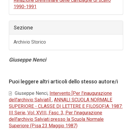
Relazione preliminare delle campagne di scavo
1990-1991
Sezione
Archivio Storico
Contenuto
Giuseppe Nenci
principale
dell'articolo
Dettagli
Puoi leggere altri articoli dello stesso autore/i
dell'articolo
Giuseppe Nenci,
Intervento [Per l'inaugurazione
dell'archivio Salviati]
,
ANNALI SCUOLA NORMALE
SUPERIORE - CLASSE DI LETTERE E FILOSOFIA: 1987:
III Serie, Vol. XVIII, Fasc. 3, Per l'inagurazione
dell'archivio Salviati presso la Scuola Normale
Superiore (Pisa 23 Maggio 1987)