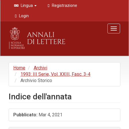
Navigazione
Lingua
Registrazione
principale
Contenuto
Login
principale
Barra
Toggle
laterale
navigat
Home
Archivi
1993: III Serie, Vol. XXIII, Fasc. 3-4
Archivio Storico
Indice dell'annata
Barra
Pubblicato:
Mar 4, 2021
laterale
dell'articolo