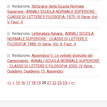
Redazione,
Notiziario della Scuola Normale
Superiore
,
ANNALI SCUOLA NORMALE SUPERIORE -
CLASSE DI LETTERE E FILOSOFIA: 1975: III Serie, Vol.
V, Fasc. 4
Redazione,
Letteratura italiana
,
ANNALI SCUOLA
NORMALE SUPERIORE - CLASSE DI LETTERE E
FILOSOFIA: 1980: III Serie, Vol. X, Fasc. 4
Redazione,
Appendice II. Le vetrate distrutte del
Camposanto
,
ANNALI SCUOLA NORMALE SUPERIORE
- CLASSE DI LETTERE E FILOSOFIA: 2002: IV Serie -
Quaderni, Quaderno 13, Appendici
<<
<
15
16
17
18
19
20
21
22
23
24
>
>>