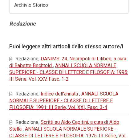
Archivio Storico
Contenuto
Redazione
principale
dell'articolo
Dettagli
Puoi leggere altri articoli dello stesso autore/i
dell'articolo
Redazione,
DANIMS: 24. Necropoli di Lilibeo, a cura
di Babette Bechtold
,
ANNALI SCUOLA NORMALE
SUPERIORE - CLASSE DI LETTERE E FILOSOFIA: 1995:
III Serie, Vol. XXV, Fasc. 1-2
Redazione,
Indice dell'annata
,
ANNALI SCUOLA
NORMALE SUPERIORE - CLASSE DI LETTERE E
FILOSOFIA: 1991: III Serie, Vol. XXI, Fasc. 3-4
Redazione,
Scritti su Aldo Capitini, a cura di Aldo
Stella
,
ANNALI SCUOLA NORMALE SUPERIORE -
CLASSE DI LETTERE E FILOSOFIA: 1975: III Serie, Vol.