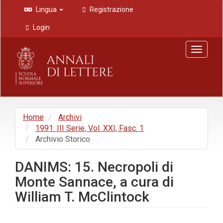
Navigazione
Lingua
Registrazione
principale
Contenuto
Login
principale
Barra
Toggle
laterale
navigat
Home
Archivi
1991: III Serie, Vol. XXI, Fasc. 1
Archivio Storico
DANIMS: 15. Necropoli di
Monte Sannace, a cura di
William T. McClintock