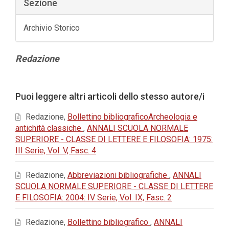
Sezione
Archivio Storico
Contenuto
Redazione
principale
dell'articolo
Dettagli
Puoi leggere altri articoli dello stesso autore/i
dell'articolo
Redazione,
Bollettino bibliograficoArcheologia e
antichità classiche
,
ANNALI SCUOLA NORMALE
SUPERIORE - CLASSE DI LETTERE E FILOSOFIA: 1975:
III Serie, Vol. V, Fasc. 4
Redazione,
Abbreviazioni bibliografiche
,
ANNALI
SCUOLA NORMALE SUPERIORE - CLASSE DI LETTERE
E FILOSOFIA: 2004: IV Serie, Vol. IX, Fasc. 2
Redazione,
Bollettino bibliografico
,
ANNALI