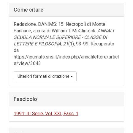
Barra
Come citare
laterale
dell'articolo
Redazione. DANIMS: 15. Necropoli di Monte
Sannace, a cura di William T. McClintock.
ANNALI
SCUOLA NORMALE SUPERIORE - CLASSE DI
LETTERE E FILOSOFIA
,
21
(1), 93-99. Recuperato
da
https://journals.sns.it/index.php/annalilettere/articl
e/view/3643
Ulteriori formati di citazione
Fascicolo
1991: III Serie, Vol. XXI, Fasc. 1