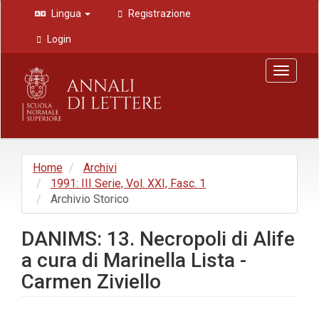
Navigazione
Lingua
Registrazione
principale
Contenuto
Login
principale
Barra
Toggle
laterale
navigat
Home
Archivi
1991: III Serie, Vol. XXI, Fasc. 1
Archivio Storico
DANIMS: 13. Necropoli di Alife
a cura di Marinella Lista -
Carmen Ziviello