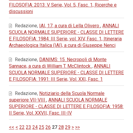
FILOSOFIA: 2013: V Serie, Vol. 5, Fasc. 1, Ricerche e
discussioni
Redazione,
IAI, 17, a cura di Lella Olivero
,
ANNALI
SCUOLA NORMALE SUPERIORE - CLASSE DI LETTERE
E FILOSOFIA: 1984: III Serie, vol. XIV, Fasc. 1, Itineraria
Archaeologica Italica (IAI), a cura di Giuseppe Nenci
Redazione,
DANIMS: 15. Necropoli di Monte
Sannace, a cura di William T. McClintock
,
ANNALI
SCUOLA NORMALE SUPERIORE - CLASSE DI LETTERE
E FILOSOFIA: 1991: III Serie, Vol. XXI, Fasc. 1
Redazione,
Notiziario della Scuola Normale
superiore VII-VIII
,
ANNALI SCUOLA NORMALE
SUPERIORE - CLASSE DI LETTERE E FILOSOFIA: 1958:
II Serie, Vol. XXVII, Fasc. III-IV
<<
<
22
23
24
25
26
27
28
29
>
>>