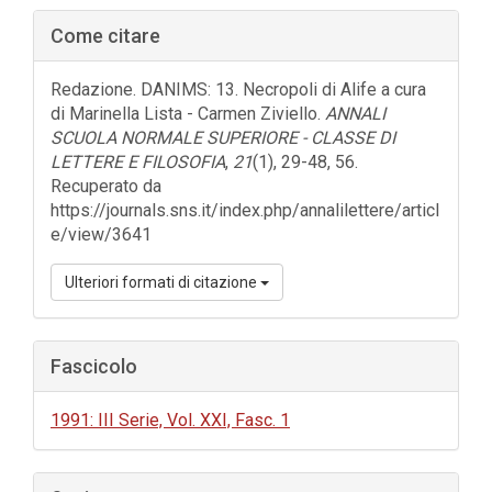
Barra
Come citare
laterale
dell'articolo
Redazione. DANIMS: 13. Necropoli di Alife a cura
di Marinella Lista - Carmen Ziviello.
ANNALI
SCUOLA NORMALE SUPERIORE - CLASSE DI
LETTERE E FILOSOFIA
,
21
(1), 29-48, 56.
Recuperato da
https://journals.sns.it/index.php/annalilettere/articl
e/view/3641
Ulteriori formati di citazione
Fascicolo
1991: III Serie, Vol. XXI, Fasc. 1