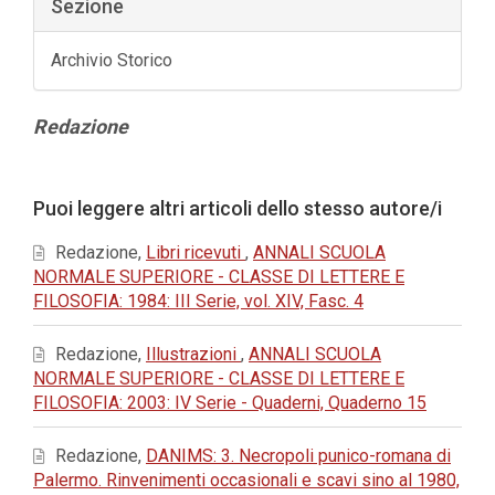
Sezione
Archivio Storico
Contenuto
Redazione
principale
dell'articolo
Dettagli
Puoi leggere altri articoli dello stesso autore/i
dell'articolo
Redazione,
Libri ricevuti
,
ANNALI SCUOLA
NORMALE SUPERIORE - CLASSE DI LETTERE E
FILOSOFIA: 1984: III Serie, vol. XIV, Fasc. 4
Redazione,
Illustrazioni
,
ANNALI SCUOLA
NORMALE SUPERIORE - CLASSE DI LETTERE E
FILOSOFIA: 2003: IV Serie - Quaderni, Quaderno 15
Redazione,
DANIMS: 3. Necropoli punico-romana di
Palermo. Rinvenimenti occasionali e scavi sino al 1980,