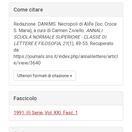
Barra
Come citare
laterale
dell'articolo
Redazione. DANIMS: Necropoli di Alife (loc. Croce
S. Maria), a cura di Carmen Ziviello.
ANNALI
SCUOLA NORMALE SUPERIORE - CLASSE DI
LETTERE E FILOSOFIA
,
21
(1), 49-55. Recuperato
da
https://journals.sns.it/index.php/annalilettere/articl
e/view/3640
Ulteriori formati di citazione
Fascicolo
1991: III Serie, Vol. XXI, Fasc. 1