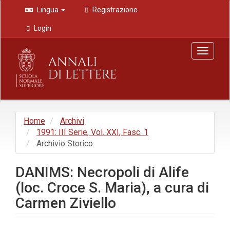
Navigazione
Lingua
Registrazione
principale
Contenuto
Login
principale
Barra
Toggle
laterale
navigat
Home
Archivi
1991: III Serie, Vol. XXI, Fasc. 1
Archivio Storico
DANIMS: Necropoli di Alife
(loc. Croce S. Maria), a cura di
Carmen Ziviello