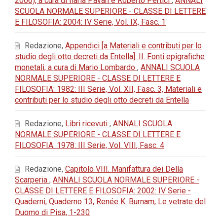
2006), a cura di Ilaria Pavan e Roberto Pertici
,
ANNALI
SCUOLA NORMALE SUPERIORE - CLASSE DI LETTERE
E FILOSOFIA: 2004: IV Serie, Vol. IX, Fasc. 1
Redazione,
Appendici [a Materiali e contributi per lo
studio degli otto decreti da Entella]: II. Fonti epigrafiche
monetali, a cura di Mario Lombardo
,
ANNALI SCUOLA
NORMALE SUPERIORE - CLASSE DI LETTERE E
FILOSOFIA: 1982: III Serie, Vol. XII, Fasc. 3, Materiali e
contributi per lo studio degli otto decreti da Entella
Redazione,
Libri ricevuti
,
ANNALI SCUOLA
NORMALE SUPERIORE - CLASSE DI LETTERE E
FILOSOFIA: 1978: III Serie, Vol. VIII, Fasc. 4
Redazione,
Capitolo VIII. Manifattura dei Della
Scarperia
,
ANNALI SCUOLA NORMALE SUPERIORE -
CLASSE DI LETTERE E FILOSOFIA: 2002: IV Serie -
Quaderni, Quaderno 13, Renée K. Burnam, Le vetrate del
Duomo di Pisa, 1-230