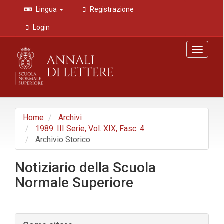
Navigazione
Lingua
Registrazione
principale
Contenuto
Login
principale
Barra
Toggle
laterale
navigat
Home
Archivi
1989: III Serie, Vol. XIX, Fasc. 4
Archivio Storico
Notiziario della Scuola
Normale Superiore
Barra