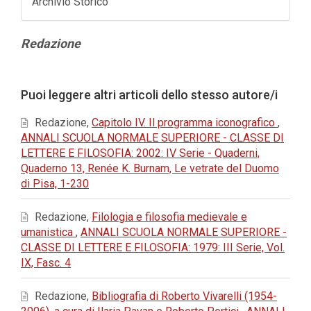
Archivio Storico
Contenuto
Redazione
principale
dell'articolo
Dettagli
Puoi leggere altri articoli dello stesso autore/i
dell'articolo
Redazione,
Capitolo IV. Il programma iconografico
,
ANNALI SCUOLA NORMALE SUPERIORE - CLASSE DI
LETTERE E FILOSOFIA: 2002: IV Serie - Quaderni,
Quaderno 13, Renée K. Burnam, Le vetrate del Duomo
di Pisa, 1-230
Redazione,
Filologia e filosofia medievale e
umanistica
,
ANNALI SCUOLA NORMALE SUPERIORE -
CLASSE DI LETTERE E FILOSOFIA: 1979: III Serie, Vol.
IX, Fasc. 4
Redazione,
Bibliografia di Roberto Vivarelli (1954-