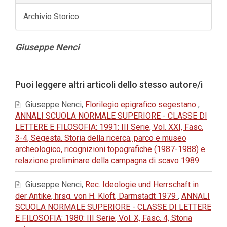
Archivio Storico
Contenuto
Giuseppe Nenci
principale
dell'articolo
Dettagli
Puoi leggere altri articoli dello stesso autore/i
dell'articolo
Giuseppe Nenci,
Florilegio epigrafico segestano
,
ANNALI SCUOLA NORMALE SUPERIORE - CLASSE DI
LETTERE E FILOSOFIA: 1991: III Serie, Vol. XXI, Fasc.
3-4, Segesta. Storia della ricerca, parco e museo
archeologico, ricognizioni topografiche (1987-1988) e
relazione preliminare della campagna di scavo 1989
Giuseppe Nenci,
Rec. Ideologie und Herrschaft in
der Antike, hrsg. von H. Kloft, Darmstadt 1979
,
ANNALI
SCUOLA NORMALE SUPERIORE - CLASSE DI LETTERE
E FILOSOFIA: 1980: III Serie, Vol. X, Fasc. 4, Storia