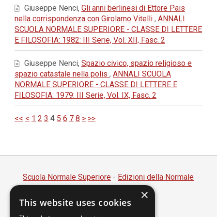
Giuseppe Nenci,
Gli anni berlinesi di Ettore Pais
nella corrispondenza con Girolamo Vitelli
,
ANNALI
SCUOLA NORMALE SUPERIORE - CLASSE DI LETTERE
E FILOSOFIA: 1982: III Serie, Vol. XII, Fasc. 2
Giuseppe Nenci,
Spazio civico, spazio religioso e
spazio catastale nella polis
,
ANNALI SCUOLA
NORMALE SUPERIORE - CLASSE DI LETTERE E
FILOSOFIA: 1979: III Serie, Vol. IX, Fasc. 2
<<
<
1
2
3
4
5
6
7
8
>
>>
Scuola Normale Superiore
-
Edizioni della Normale
×
Piazza dei Cavalieri, 7 - 56126 Pisa
This website uses cookies
Codice fiscale 80005050507
Partita IVA 00420000507