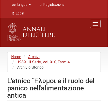
Navigazione
Lingua
Registrazione
principale
Contenuto
Login
principale
Barra
Toggle
laterale
navigat
Home
Archivi
1989: III Serie, Vol. XIX, Fasc. 4
Archivio Storico
L'etnico Ἔλυμοι e il ruolo del
panico nell'alimentazione
antica