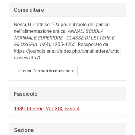
Barra
Come citare
laterale
dell'articolo
Nenci, G. L’etnico Ἔλυμοι e il ruolo del panico
nell’alimentazione antica.
ANNALI SCUOLA
NORMALE SUPERIORE - CLASSE DI LETTERE E
FILOSOFIA
,
19
(4), 1255-1265. Recuperato da
https://journals.sns.it/index.php/annalilettere/articl
e/view/3570
Ulteriori formati di citazione
Fascicolo
1989: III Serie, Vol. XIX, Fasc. 4
Sezione