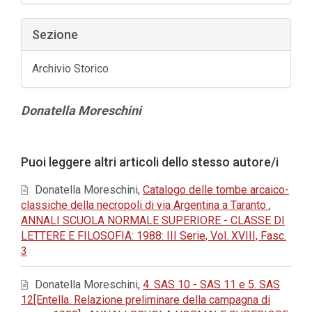
Sezione
Archivio Storico
Contenuto
Donatella Moreschini
principale
dell'articolo
Dettagli
Puoi leggere altri articoli dello stesso autore/i
dell'articolo
Donatella Moreschini,
Catalogo delle tombe arcaico-
classiche della necropoli di via Argentina a Taranto
,
ANNALI SCUOLA NORMALE SUPERIORE - CLASSE DI
LETTERE E FILOSOFIA: 1988: III Serie, Vol. XVIII, Fasc.
3
Donatella Moreschini,
4. SAS 10 - SAS 11 e 5. SAS
12[Entella. Relazione preliminare della campagna di