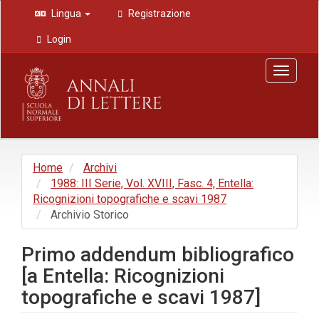
Navigazione
Lingua
Registrazione
principale
Contenuto
Login
principale
Barra
Toggle
laterale
navigat
Home
Archivi
1988: III Serie, Vol. XVIII, Fasc. 4, Entella:
Ricognizioni topografiche e scavi 1987
Archivio Storico
Primo addendum bibliografico
[a Entella: Ricognizioni
topografiche e scavi 1987]