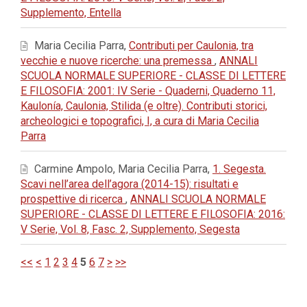
Supplemento, Entella
Maria Cecilia Parra,
Contributi per Caulonia, tra
vecchie e nuove ricerche: una premessa
,
ANNALI
SCUOLA NORMALE SUPERIORE - CLASSE DI LETTERE
E FILOSOFIA: 2001: IV Serie - Quaderni, Quaderno 11,
Kaulonía, Caulonia, Stilida (e oltre). Contributi storici,
archeologici e topografici, I, a cura di Maria Cecilia
Parra
Carmine Ampolo, Maria Cecilia Parra,
1. Segesta.
Scavi nell’area dell’agora (2014-15): risultati e
prospettive di ricerca
,
ANNALI SCUOLA NORMALE
SUPERIORE - CLASSE DI LETTERE E FILOSOFIA: 2016:
V Serie, Vol. 8, Fasc. 2, Supplemento, Segesta
<<
<
1
2
3
4
5
6
7
>
>>