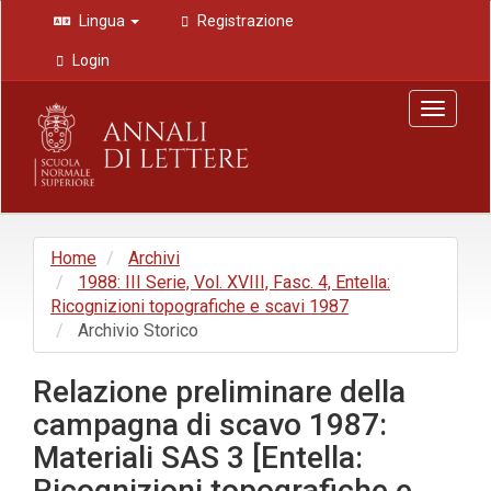
Navigazione
Lingua
Registrazione
principale
Contenuto
Login
principale
Barra
Toggle
laterale
navigat
Home
Archivi
1988: III Serie, Vol. XVIII, Fasc. 4, Entella:
Ricognizioni topografiche e scavi 1987
Archivio Storico
Relazione preliminare della
campagna di scavo 1987:
Materiali SAS 3 [Entella:
Ricognizioni topografiche e