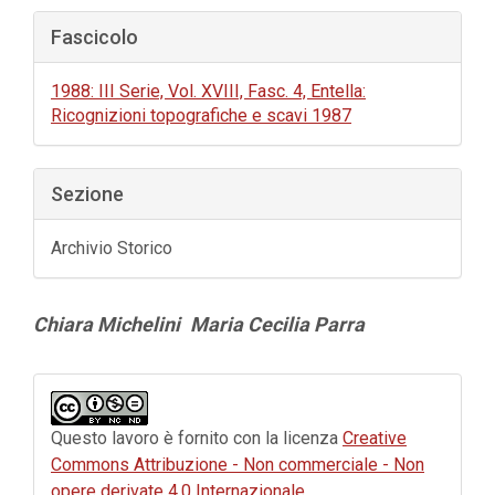
Fascicolo
1988: III Serie, Vol. XVIII, Fasc. 4, Entella:
Ricognizioni topografiche e scavi 1987
Sezione
Archivio Storico
Contenuto
Chiara Michelini
Maria Cecilia Parra
principale
dell'articolo
Dettagli
dell'articolo
Questo lavoro è fornito con la licenza
Creative
Commons Attribuzione - Non commerciale - Non
opere derivate 4.0 Internazionale
.