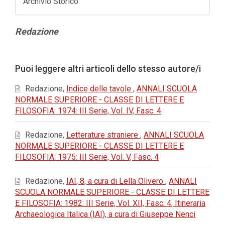
Archivio Storico
Contenuto
Redazione
principale
dell'articolo
Dettagli
Puoi leggere altri articoli dello stesso autore/i
dell'articolo
Redazione,
Indice delle tavole
,
ANNALI SCUOLA
NORMALE SUPERIORE - CLASSE DI LETTERE E
FILOSOFIA: 1974: III Serie, Vol. IV, Fasc. 4
Redazione,
Letterature straniere
,
ANNALI SCUOLA
NORMALE SUPERIORE - CLASSE DI LETTERE E
FILOSOFIA: 1975: III Serie, Vol. V, Fasc. 4
Redazione,
IAI, 8, a cura di Lella Olivero
,
ANNALI
SCUOLA NORMALE SUPERIORE - CLASSE DI LETTERE
E FILOSOFIA: 1982: III Serie, Vol. XII, Fasc. 4, Itineraria
Archaeologica Italica (IAI), a cura di Giuseppe Nenci