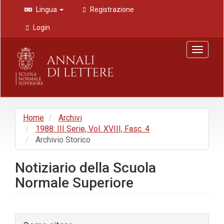
Navigazione
Lingua
Registrazione
principale
Contenuto
Login
principale
Barra
Toggle
laterale
navigat
Home
Archivi
1988: III Serie, Vol. XVIII, Fasc. 4
Archivio Storico
Notiziario della Scuola
Normale Superiore
Barra