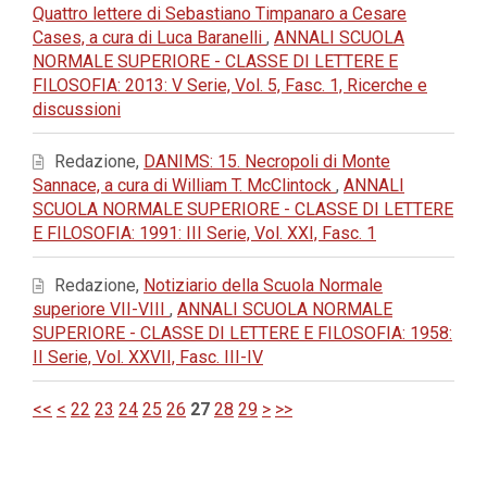
Quattro lettere di Sebastiano Timpanaro a Cesare
Cases, a cura di Luca Baranelli
,
ANNALI SCUOLA
NORMALE SUPERIORE - CLASSE DI LETTERE E
FILOSOFIA: 2013: V Serie, Vol. 5, Fasc. 1, Ricerche e
discussioni
Redazione,
DANIMS: 15. Necropoli di Monte
Sannace, a cura di William T. McClintock
,
ANNALI
SCUOLA NORMALE SUPERIORE - CLASSE DI LETTERE
E FILOSOFIA: 1991: III Serie, Vol. XXI, Fasc. 1
Redazione,
Notiziario della Scuola Normale
superiore VII-VIII
,
ANNALI SCUOLA NORMALE
SUPERIORE - CLASSE DI LETTERE E FILOSOFIA: 1958:
II Serie, Vol. XXVII, Fasc. III-IV
<<
<
22
23
24
25
26
27
28
29
>
>>