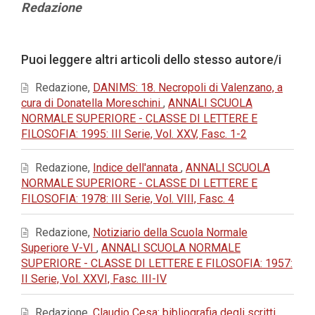
Contenuto
Redazione
principale
dell'articolo
Dettagli
Puoi leggere altri articoli dello stesso autore/i
dell'articolo
Redazione,
DANIMS: 18. Necropoli di Valenzano, a
cura di Donatella Moreschini
,
ANNALI SCUOLA
NORMALE SUPERIORE - CLASSE DI LETTERE E
FILOSOFIA: 1995: III Serie, Vol. XXV, Fasc. 1-2
Redazione,
Indice dell'annata
,
ANNALI SCUOLA
NORMALE SUPERIORE - CLASSE DI LETTERE E
FILOSOFIA: 1978: III Serie, Vol. VIII, Fasc. 4
Redazione,
Notiziario della Scuola Normale
Superiore V-VI
,
ANNALI SCUOLA NORMALE
SUPERIORE - CLASSE DI LETTERE E FILOSOFIA: 1957:
II Serie, Vol. XXVI, Fasc. III-IV
Redazione,
Claudio Cesa: bibliografia degli scritti