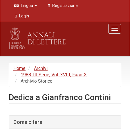
Navigazione
Lingua
Registrazione
principale
Contenuto
Login
principale
Barra
Toggle
laterale
navigat
Home
Archivi
1988: III Serie, Vol. XVIII, Fasc. 3
Archivio Storico
Dedica a Gianfranco Contini
Barra
Come citare
laterale