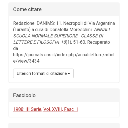
Barra
Come citare
laterale
dell'articolo
Redazione. DANIMS: 11. Necropoli di Via Argentina
(Taranto) a cura di Donatella Moreschini.
ANNALI
SCUOLA NORMALE SUPERIORE - CLASSE DI
LETTERE E FILOSOFIA
,
18
(1), 51-60. Recuperato
da
https://journals.sns.it/index.php/annalilettere/articl
e/view/3434
Ulteriori formati di citazione
Fascicolo
1988: III Serie, Vol. XVIII, Fasc. 1