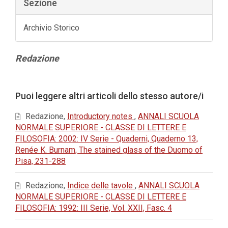
Sezione
Archivio Storico
Contenuto
Redazione
principale
dell'articolo
Dettagli
Puoi leggere altri articoli dello stesso autore/i
dell'articolo
Redazione,
Introductory notes
,
ANNALI SCUOLA
NORMALE SUPERIORE - CLASSE DI LETTERE E
FILOSOFIA: 2002: IV Serie - Quaderni, Quaderno 13,
Renée K. Burnam, The stained glass of the Duomo of
Pisa, 231-288
Redazione,
Indice delle tavole
,
ANNALI SCUOLA
NORMALE SUPERIORE - CLASSE DI LETTERE E
FILOSOFIA: 1992: III Serie, Vol. XXII, Fasc. 4