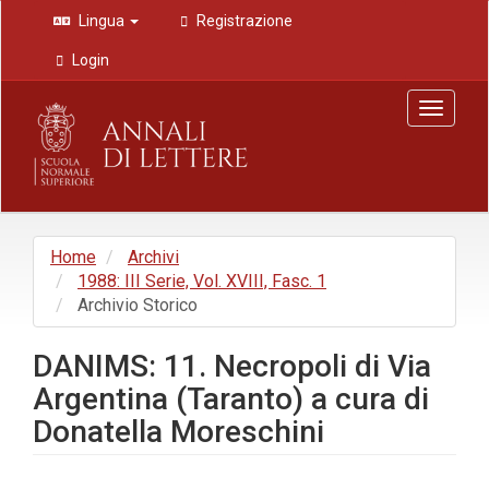
Navigazione
Lingua
Registrazione
principale
Contenuto
Login
principale
Barra
Toggle
laterale
navigat
Home
Archivi
1988: III Serie, Vol. XVIII, Fasc. 1
Archivio Storico
DANIMS: 11. Necropoli di Via
Argentina (Taranto) a cura di
Donatella Moreschini