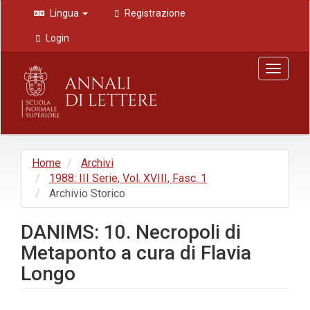
Navigazione
Lingua
Registrazione
principale
Contenuto
Login
principale
Barra
Toggle
laterale
navigat
Home
Archivi
1988: III Serie, Vol. XVIII, Fasc. 1
Archivio Storico
DANIMS: 10. Necropoli di
Metaponto a cura di Flavia
Longo