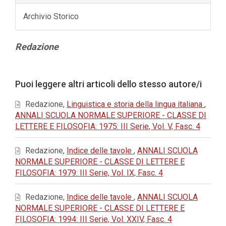
Archivio Storico
Contenuto
Redazione
principale
dell'articolo
Dettagli
Puoi leggere altri articoli dello stesso autore/i
dell'articolo
Redazione,
Linguistica e storia della lingua italiana
,
ANNALI SCUOLA NORMALE SUPERIORE - CLASSE DI
LETTERE E FILOSOFIA: 1975: III Serie, Vol. V, Fasc. 4
Redazione,
Indice delle tavole
,
ANNALI SCUOLA
NORMALE SUPERIORE - CLASSE DI LETTERE E
FILOSOFIA: 1979: III Serie, Vol. IX, Fasc. 4
Redazione,
Indice delle tavole
,
ANNALI SCUOLA
NORMALE SUPERIORE - CLASSE DI LETTERE E
FILOSOFIA: 1994: III Serie, Vol. XXIV, Fasc. 4