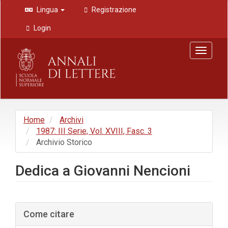
Navigazione
Lingua
Registrazione
principale
Contenuto
Login
principale
Barra
Toggle
laterale
navigat
Home
Archivi
1987: III Serie, Vol. XVIII, Fasc. 3
Archivio Storico
Dedica a Giovanni Nencioni
Barra
Come citare
laterale