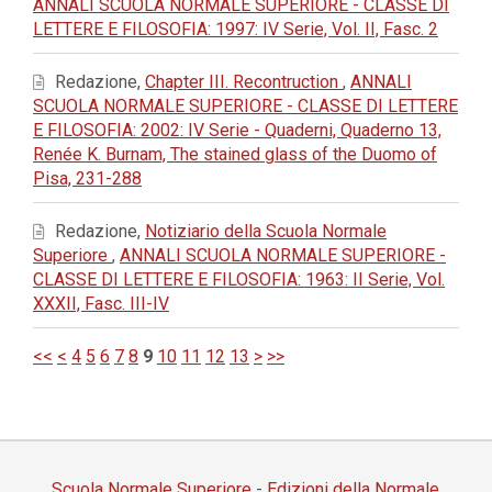
ANNALI SCUOLA NORMALE SUPERIORE - CLASSE DI
LETTERE E FILOSOFIA: 1997: IV Serie, Vol. II, Fasc. 2
Redazione,
Chapter III. Recontruction
,
ANNALI
SCUOLA NORMALE SUPERIORE - CLASSE DI LETTERE
E FILOSOFIA: 2002: IV Serie - Quaderni, Quaderno 13,
Renée K. Burnam, The stained glass of the Duomo of
Pisa, 231-288
Redazione,
Notiziario della Scuola Normale
Superiore
,
ANNALI SCUOLA NORMALE SUPERIORE -
CLASSE DI LETTERE E FILOSOFIA: 1963: II Serie, Vol.
XXXII, Fasc. III-IV
<<
<
4
5
6
7
8
9
10
11
12
13
>
>>
Scuola Normale Superiore
-
Edizioni della Normale