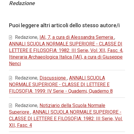
Contenuto
Redazione
principale
dell'articolo
Dettagli
Puoi leggere altri articoli dello stesso autore/i
dell'articolo
Redazione,
IAI, 7, a cura di Alessandra Semeria
,
ANNALI SCUOLA NORMALE SUPERIORE - CLASSE DI
LETTERE E FILOSOFIA: 1982: III Serie, Vol. XII, Fasc. 4,
Itineraria Archaeologica Italica (IAI), a cura di Giuseppe
Nenci
Redazione,
Discussione
,
ANNALI SCUOLA
NORMALE SUPERIORE - CLASSE DI LETTERE E
FILOSOFIA: 1999: IV Serie - Quaderni, Quaderno 8
Redazione,
Notiziario della Scuola Normale
Superiore
,
ANNALI SCUOLA NORMALE SUPERIORE -
CLASSE DI LETTERE E FILOSOFIA: 1982: III Serie, Vol.
XII, Fasc. 4