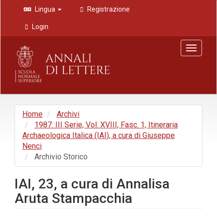
Navigazione
Lingua
Registrazione
principale
Contenuto
Login
principale
Barra
Toggle
laterale
navigat
Home
Archivi
1987: III Serie, Vol. XVIII, Fasc. 1, Itineraria
Archaeologica Italica (IAI), a cura di Giuseppe
Nenci
Archivio Storico
IAI, 23, a cura di Annalisa
Aruta Stampacchia