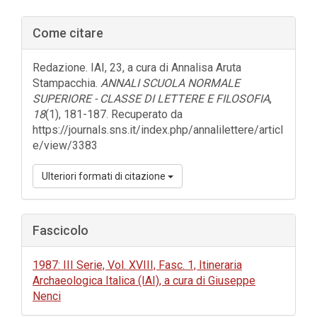
Barra
Come citare
laterale
dell'articolo
Redazione. IAI, 23, a cura di Annalisa Aruta
Stampacchia.
ANNALI SCUOLA NORMALE
SUPERIORE - CLASSE DI LETTERE E FILOSOFIA
,
18
(1), 181-187. Recuperato da
https://journals.sns.it/index.php/annalilettere/articl
e/view/3383
Ulteriori formati di citazione
Fascicolo
1987: III Serie, Vol. XVIII, Fasc. 1, Itineraria
Archaeologica Italica (IAI), a cura di Giuseppe
Nenci