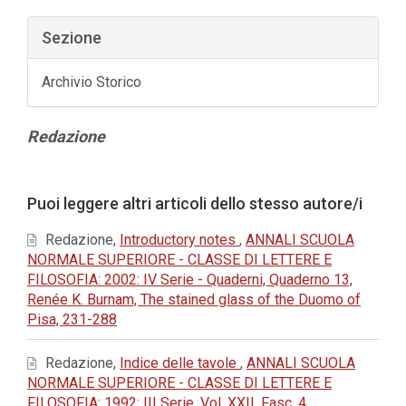
Sezione
Archivio Storico
Contenuto
Redazione
principale
dell'articolo
Dettagli
Puoi leggere altri articoli dello stesso autore/i
dell'articolo
Redazione,
Introductory notes
,
ANNALI SCUOLA
NORMALE SUPERIORE - CLASSE DI LETTERE E
FILOSOFIA: 2002: IV Serie - Quaderni, Quaderno 13,
Renée K. Burnam, The stained glass of the Duomo of
Pisa, 231-288
Redazione,
Indice delle tavole
,
ANNALI SCUOLA
NORMALE SUPERIORE - CLASSE DI LETTERE E
FILOSOFIA: 1992: III Serie, Vol. XXII, Fasc. 4