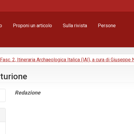
o
Proponi un articolo
Sulla rivista
Persone
, Fasc. 2, Itineraria Archaeologica Italica (IAI), a cura di Giuseppe
nturione
Contenuto
Redazione
principale
dell'articolo
Dettagli
dell'articolo