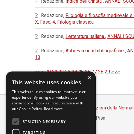
Redazione,
Indice dell'annata
,
ANNALI SCUOL
Redazione,
Filologia e filosofia medievale 
X, Fasc. 4, Filologia classica
Redazione,
Letteratura italiana
,
ANNALI SCUO
Redazione,
Abbreviazioni bibliografiche
,
AN
13
<<
<
20
21
22
23
24
25
26
27
28
29
>
>>
×
This website uses cookies
This website uses cookies to improve user
experience. By using our website you
consent to all cookies in accordance with
Scuola Normale Superiore
-
Edizioni della Normal
our Cookie Policy.
Read more
Piazza dei Cavalieri, 7 - 56126 Pisa
STRICTLY NECESSARY
Codice fiscale 80005050507
Partita IVA 00420000507
TARGETING