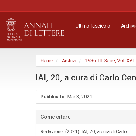
Navigazione
principale
Contenuto
principale
Ultimo fascicolo
Archivi
Barra
laterale
Home
Archivi
1986: III Serie, Vol. XVI
IAI, 20, a cura di Carlo Ce
Barra
Pubblicato:
Mar 3, 2021
laterale
dell'articolo
Come citare
Redazione. (2021). IAI, 20, a cura di Carlo