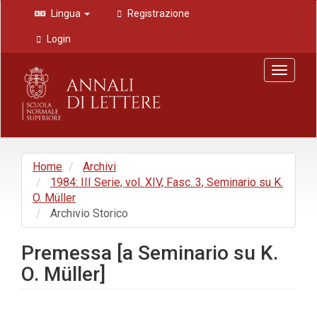
Navigazione
Lingua
Registrazione
principale
Contenuto
Login
principale
Barra
Toggle
laterale
navigat
Home
Archivi
1984: III Serie, vol. XIV, Fasc. 3, Seminario su K.
O. Müller
Archivio Storico
Premessa [a Seminario su K.
O. Müller]