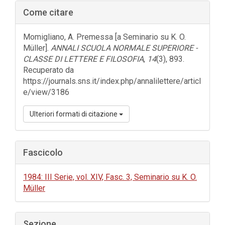
Barra
Come citare
laterale
dell'articolo
Momigliano, A. Premessa [a Seminario su K. O.
Müller].
ANNALI SCUOLA NORMALE SUPERIORE -
CLASSE DI LETTERE E FILOSOFIA
,
14
(3), 893.
Recuperato da
https://journals.sns.it/index.php/annalilettere/articl
e/view/3186
Ulteriori formati di citazione
Fascicolo
1984: III Serie, vol. XIV, Fasc. 3, Seminario su K. O.
Müller
Sezione