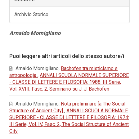
Archivio Storico
Contenuto
Arnaldo Momigliano
principale
dell'articolo
Dettagli
Puoi leggere altri articoli dello stesso autore/i
dell'articolo
Arnaldo Momigliano,
Bachofen tra misticismo e
antropologia
,
ANNALI SCUOLA NORMALE SUPERIORE
- CLASSE DI LETTERE E FILOSOFIA: 1988: III Serie,
Vol. XVIII, Fasc. 2, Seminario su J. J. Bachofen
Arnaldo Momigliano,
Nota preliminare [a The Social
Structure of Ancient City]
,
ANNALI SCUOLA NORMALE
SUPERIORE - CLASSE DI LETTERE E FILOSOFIA: 1974:
III Serie, Vol. IV, Fasc. 2, The Social Structure of Ancient
City