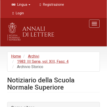
Navigazione
Lingua
Registrazione
principale
Contenuto
Login
principale
Barra
Toggle
laterale
navigat
Home
Archivi
1983: III Serie, vol. XIII, Fasc. 4
Archivio Storico
Notiziario della Scuola
Normale Superiore
Barra