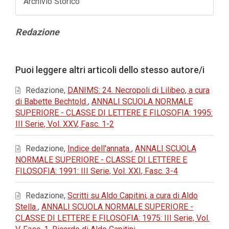
Archivio Storico
Contenuto
Redazione
principale
dell'articolo
Dettagli
Puoi leggere altri articoli dello stesso autore/i
dell'articolo
Redazione,
DANIMS: 24. Necropoli di Lilibeo, a cura
di Babette Bechtold
,
ANNALI SCUOLA NORMALE
SUPERIORE - CLASSE DI LETTERE E FILOSOFIA: 1995:
III Serie, Vol. XXV, Fasc. 1-2
Redazione,
Indice dell'annata
,
ANNALI SCUOLA
NORMALE SUPERIORE - CLASSE DI LETTERE E
FILOSOFIA: 1991: III Serie, Vol. XXI, Fasc. 3-4
Redazione,
Scritti su Aldo Capitini, a cura di Aldo
Stella
,
ANNALI SCUOLA NORMALE SUPERIORE -
CLASSE DI LETTERE E FILOSOFIA: 1975: III Serie, Vol.