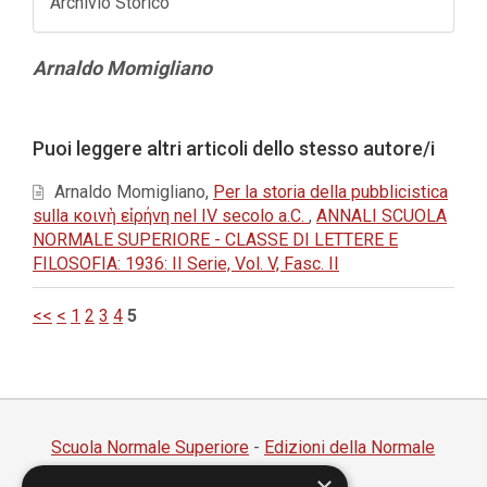
Archivio Storico
Contenuto
Arnaldo Momigliano
principale
dell'articolo
Dettagli
Puoi leggere altri articoli dello stesso autore/i
dell'articolo
Arnaldo Momigliano,
Per la storia della pubblicistica
sulla κοινὴ εἰρήνη nel IV secolo a.C.
,
ANNALI SCUOLA
NORMALE SUPERIORE - CLASSE DI LETTERE E
FILOSOFIA: 1936: II Serie, Vol. V, Fasc. II
<<
<
1
2
3
4
5
Scuola Normale Superiore
-
Edizioni della Normale
Piazza dei Cavalieri, 7 - 56126 Pisa