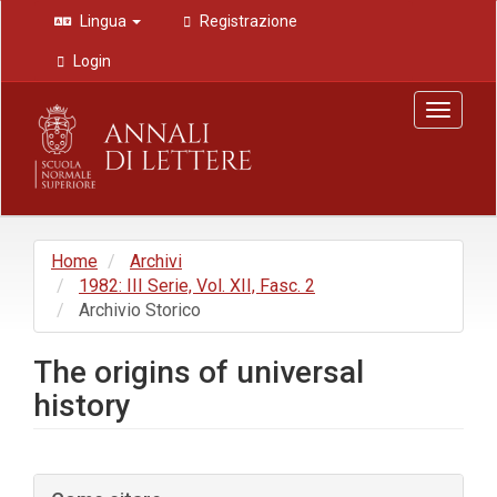
Navigazione
Lingua
Registrazione
principale
Contenuto
Login
principale
Barra
Toggle
laterale
navigat
Home
Archivi
1982: III Serie, Vol. XII, Fasc. 2
Archivio Storico
The origins of universal
history
Barra