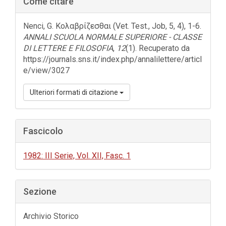
Come citare
laterale
dell'articolo
Nenci, G. Κολαβρίζεσθαι (Vet. Test., Job, 5, 4), 1-6.
ANNALI SCUOLA NORMALE SUPERIORE - CLASSE
DI LETTERE E FILOSOFIA
,
12
(1). Recuperato da
https://journals.sns.it/index.php/annalilettere/articl
e/view/3027
Ulteriori formati di citazione
Fascicolo
1982: III Serie, Vol. XII, Fasc. 1
Sezione
Archivio Storico