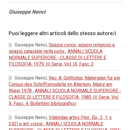
Contenuto
Giuseppe Nenci
principale
dell'articolo
Dettagli
Puoi leggere altri articoli dello stesso autore/i
dell'articolo
Giuseppe Nenci,
Spazio civico, spazio religioso e
spazio catastale nella polis
,
ANNALI SCUOLA
NORMALE SUPERIORE - CLASSE DI LETTERE E
FILOSOFIA: 1979: III Serie, Vol. IX, Fasc. 2
Giuseppe Nenci,
Rec. A. Göttlicher, Materialen fur ein
Corpus des Schriffsmodelle im Altertum, Mainz am
Rhein 1978
,
ANNALI SCUOLA NORMALE SUPERIORE -
CLASSE DI LETTERE E FILOSOFIA: 1980: III Serie, Vol.
X, Fasc. 4, Bollettino bibliografico
Giuseppe Nenci,
Videndae artes (Hor., Ep., 2, 1, v.
242) e arti visive
,
ANNALI SCUOLA NORMALE