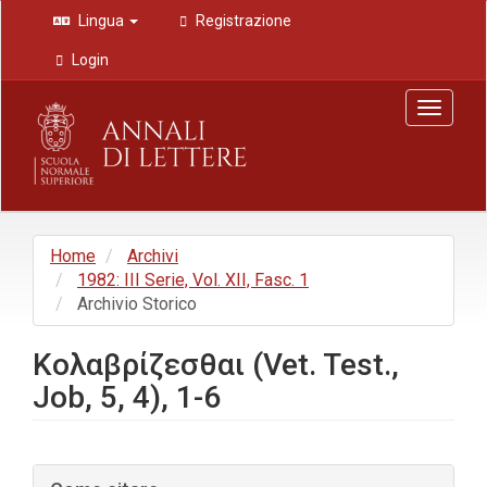
Navigazione
Lingua
Registrazione
principale
Contenuto
Login
principale
Barra
Toggle
laterale
navigat
Home
Archivi
1982: III Serie, Vol. XII, Fasc. 1
Archivio Storico
Κολαβρίζεσθαι (Vet. Test.,
Job, 5, 4), 1-6
Barra