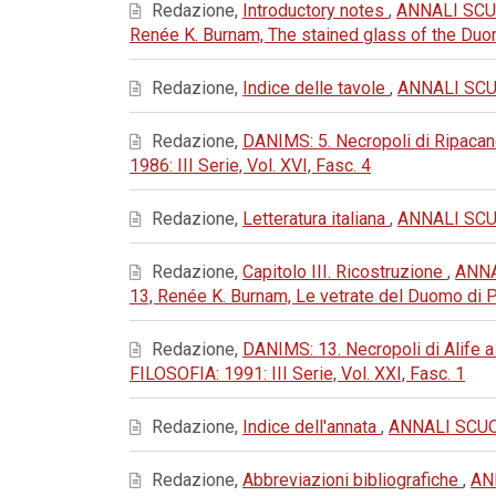
Redazione,
Introductory notes
,
ANNALI SCUO
Renée K. Burnam, The stained glass of the Du
Redazione,
Indice delle tavole
,
ANNALI SCUO
Redazione,
DANIMS: 5. Necropoli di Ripacand
1986: III Serie, Vol. XVI, Fasc. 4
Redazione,
Letteratura italiana
,
ANNALI SCUO
Redazione,
Capitolo III. Ricostruzione
,
ANNA
13, Renée K. Burnam, Le vetrate del Duomo di 
Redazione,
DANIMS: 13. Necropoli di Alife a 
FILOSOFIA: 1991: III Serie, Vol. XXI, Fasc. 1
Redazione,
Indice dell'annata
,
ANNALI SCUOL
Redazione,
Abbreviazioni bibliografiche
,
AN