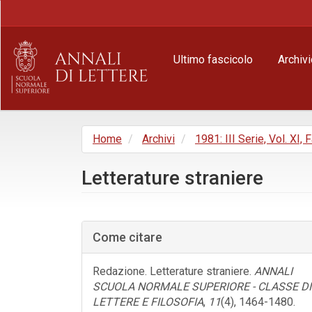
Navigazione
principale
Contenuto
principale
Ultimo fascicolo
Archivi
Barra
laterale
Home
Archivi
1981: III Serie, Vol. XI, 
Letterature straniere
Barra
laterale
Come citare
dell'articolo
Redazione. Letterature straniere.
ANNALI
SCUOLA NORMALE SUPERIORE - CLASSE DI
LETTERE E FILOSOFIA
,
11
(4), 1464-1480.