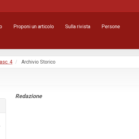
o
Proponi un articolo
Sulla rivista
Persone
Fasc. 4
Archivio Storico
Contenuto
Redazione
principale
dell'articolo
Dettagli
dell'articolo