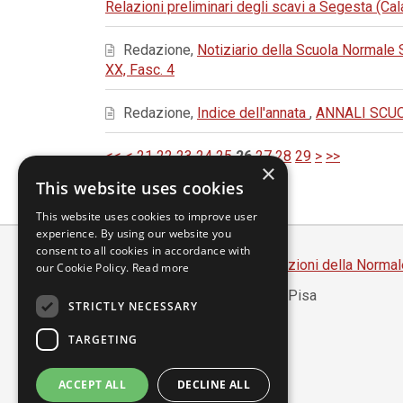
Relazioni preliminari degli scavi a Segesta (C
Redazione,
Notiziario della Scuola Normale
XX, Fasc. 4
Redazione,
Indice dell'annata
,
ANNALI SCUOL
<<
<
21
22
23
24
25
26
27
28
29
>
>>
×
This website uses cookies
This website uses cookies to improve user
experience. By using our website you
consent to all cookies in accordance with
Scuola Normale Superiore
-
Edizioni della Normal
our Cookie Policy.
Read more
Piazza dei Cavalieri, 7 - 56126 Pisa
STRICTLY NECESSARY
Codice fiscale 80005050507
Partita IVA 00420000507
TARGETING
segreteria.annali@sns.it
ACCEPT ALL
DECLINE ALL
Accessibilità