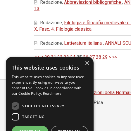
Redazione,
Abbreviazioni bibliografiche
,
AN
13
Redazione,
Filologia e filosofia medievale 
X, Fasc. 4, Filologia classica
Redazione,
Letteratura italiana
,
ANNALI SCUO
<<
<
20
21
22
23
24
25
26
27
28
29
>
>>
×
This website uses cookies
This website uses cookies to improve user
experience. By using our website you
consent to all cookies in accordance with
Scuola Normale Superiore
-
Edizioni della Normal
our Cookie Policy.
Read more
Piazza dei Cavalieri, 7 - 56126 Pisa
STRICTLY NECESSARY
Codice fiscale 80005050507
Partita IVA 00420000507
TARGETING
segreteria.annali@sns.it