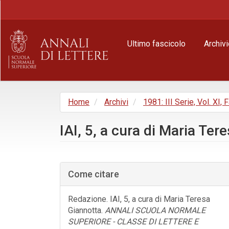
Navigazione
principale
Contenuto
principale
Ultimo fascicolo
Archivi
Barra
laterale
Home
Archivi
1981: III Serie, Vol. XI, 
IAI, 5, a cura di Maria Ter
Barra
laterale
Come citare
dell'articolo
Redazione. IAI, 5, a cura di Maria Teresa
Giannotta.
ANNALI SCUOLA NORMALE
SUPERIORE - CLASSE DI LETTERE E