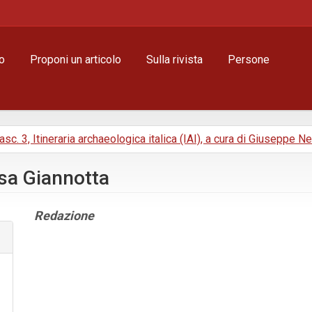
o
Proponi un articolo
Sulla rivista
Persone
Fasc. 3, Itineraria archaeologica italica (IAI), a cura di Giuseppe N
esa Giannotta
Contenuto
Redazione
principale
dell'articolo
Dettagli
dell'articolo