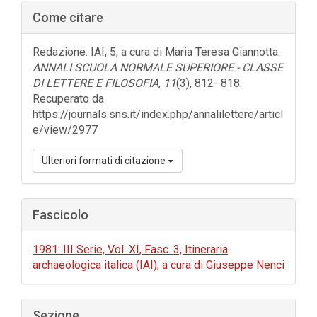
Barra
Come citare
laterale
dell'articolo
Redazione. IAI, 5, a cura di Maria Teresa Giannotta.
ANNALI SCUOLA NORMALE SUPERIORE - CLASSE
DI LETTERE E FILOSOFIA
,
11
(3), 812- 818.
Recuperato da
https://journals.sns.it/index.php/annalilettere/articl
e/view/2977
Ulteriori formati di citazione
Fascicolo
1981: III Serie, Vol. XI, Fasc. 3, Itineraria
archaeologica italica (IAI), a cura di Giuseppe Nenci
Sezione