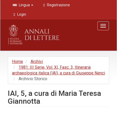
Navigazione
Lingua
Registrazione
principale
Contenuto
Login
principale
Barra
Toggle
laterale
navigat
Home
Archivi
1981: III Serie, Vol. XI, Fasc. 3, Itineraria
archaeologica italica (IAI), a cura di Giuseppe Nenci
Archivio Storico
IAI, 5, a cura di Maria Teresa
Giannotta