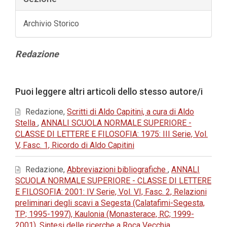
Archivio Storico
Contenuto
Redazione
principale
dell'articolo
Dettagli
Puoi leggere altri articoli dello stesso autore/i
dell'articolo
Redazione,
Scritti di Aldo Capitini, a cura di Aldo
Stella
,
ANNALI SCUOLA NORMALE SUPERIORE -
CLASSE DI LETTERE E FILOSOFIA: 1975: III Serie, Vol.
V, Fasc. 1, Ricordo di Aldo Capitini
Redazione,
Abbreviazioni bibliografiche
,
ANNALI
SCUOLA NORMALE SUPERIORE - CLASSE DI LETTERE
E FILOSOFIA: 2001: IV Serie, Vol. VI, Fasc. 2, Relazioni
preliminari degli scavi a Segesta (Calatafimi-Segesta,
TP; 1995-1997), Kaulonia (Monasterace, RC; 1999-
2001). Sintesi delle ricerche a Roca Vecchia