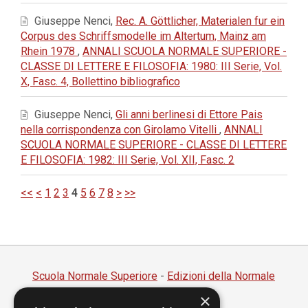
Giuseppe Nenci,
Rec. A. Göttlicher, Materialen fur ein
Corpus des Schriffsmodelle im Altertum, Mainz am
Rhein 1978
,
ANNALI SCUOLA NORMALE SUPERIORE -
CLASSE DI LETTERE E FILOSOFIA: 1980: III Serie, Vol.
X, Fasc. 4, Bollettino bibliografico
Giuseppe Nenci,
Gli anni berlinesi di Ettore Pais
nella corrispondenza con Girolamo Vitelli
,
ANNALI
SCUOLA NORMALE SUPERIORE - CLASSE DI LETTERE
E FILOSOFIA: 1982: III Serie, Vol. XII, Fasc. 2
<<
<
1
2
3
4
5
6
7
8
>
>>
Scuola Normale Superiore
-
Edizioni della Normale
×
Piazza dei Cavalieri, 7 - 56126 Pisa