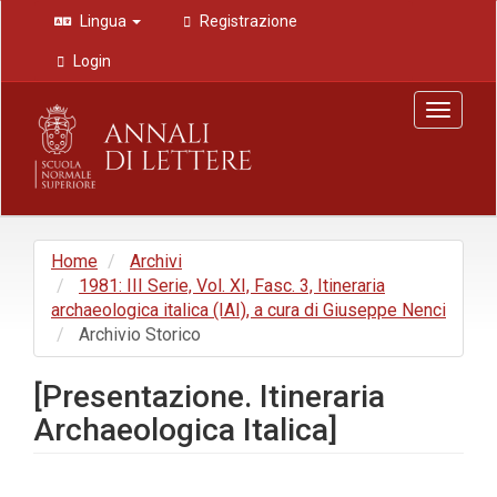
Navigazione
Lingua
Registrazione
principale
Contenuto
Login
principale
Barra
Toggle
laterale
navigat
Home
Archivi
1981: III Serie, Vol. XI, Fasc. 3, Itineraria
archaeologica italica (IAI), a cura di Giuseppe Nenci
Archivio Storico
[Presentazione. Itineraria
Archaeologica Italica]