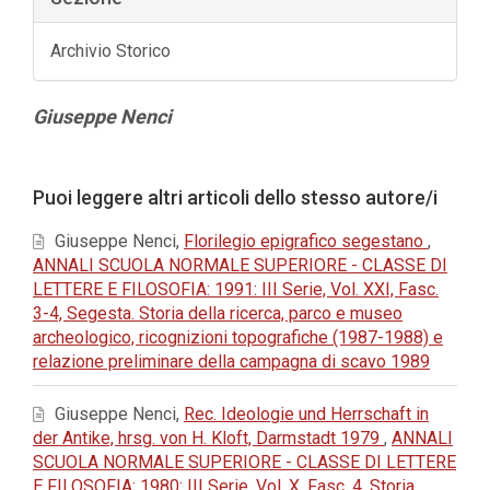
Archivio Storico
Contenuto
Giuseppe Nenci
principale
dell'articolo
Dettagli
Puoi leggere altri articoli dello stesso autore/i
dell'articolo
Giuseppe Nenci,
Florilegio epigrafico segestano
,
ANNALI SCUOLA NORMALE SUPERIORE - CLASSE DI
LETTERE E FILOSOFIA: 1991: III Serie, Vol. XXI, Fasc.
3-4, Segesta. Storia della ricerca, parco e museo
archeologico, ricognizioni topografiche (1987-1988) e
relazione preliminare della campagna di scavo 1989
Giuseppe Nenci,
Rec. Ideologie und Herrschaft in
der Antike, hrsg. von H. Kloft, Darmstadt 1979
,
ANNALI
SCUOLA NORMALE SUPERIORE - CLASSE DI LETTERE
E FILOSOFIA: 1980: III Serie, Vol. X, Fasc. 4, Storia