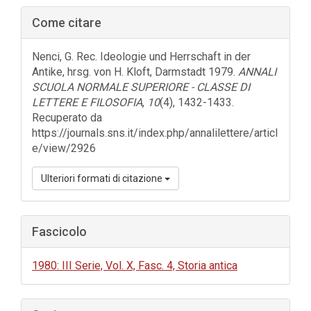
Barra
Come citare
laterale
dell'articolo
Nenci, G. Rec. Ideologie und Herrschaft in der
Antike, hrsg. von H. Kloft, Darmstadt 1979.
ANNALI
SCUOLA NORMALE SUPERIORE - CLASSE DI
LETTERE E FILOSOFIA
,
10
(4), 1432-1433.
Recuperato da
https://journals.sns.it/index.php/annalilettere/articl
e/view/2926
Ulteriori formati di citazione
Fascicolo
1980: III Serie, Vol. X, Fasc. 4, Storia antica