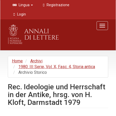
Navigazione
Lingua
Registrazione
principale
Contenuto
Login
principale
Barra
Toggle
laterale
navigat
Home
Archivi
1980: III Serie, Vol. X, Fasc. 4, Storia antica
Archivio Storico
Rec. Ideologie und Herrschaft
in der Antike, hrsg. von H.
Kloft, Darmstadt 1979