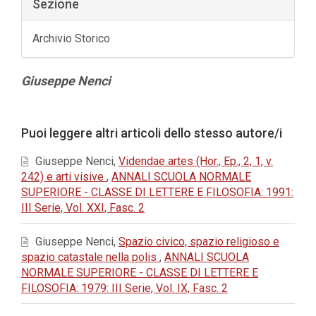
Sezione
Archivio Storico
Contenuto
Giuseppe Nenci
principale
dell'articolo
Dettagli
Puoi leggere altri articoli dello stesso autore/i
dell'articolo
Giuseppe Nenci,
Videndae artes (Hor., Ep., 2, 1, v.
242) e arti visive
,
ANNALI SCUOLA NORMALE
SUPERIORE - CLASSE DI LETTERE E FILOSOFIA: 1991:
III Serie, Vol. XXI, Fasc. 2
Giuseppe Nenci,
Spazio civico, spazio religioso e
spazio catastale nella polis
,
ANNALI SCUOLA
NORMALE SUPERIORE - CLASSE DI LETTERE E
FILOSOFIA: 1979: III Serie, Vol. IX, Fasc. 2