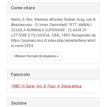
Barra
Come citare
laterale
dell'articolo
Nenci, G. Rec. Kleinere attische Redner, hrsg. von A.
Anastassiou - D. Irmer, Darmstadt 1977.
ANNALI
SCUOLA NORMALE SUPERIORE - CLASSE DI
LETTERE E FILOSOFIA
,
10
(4), 1430. Recuperato da
https://journals.sns.it/index.php/annalilettere/articl
e/view/2924
Ulteriori formati di citazione
Fascicolo
1980: III Serie, Vol. X, Fasc. 4, Storia antica
Sezione