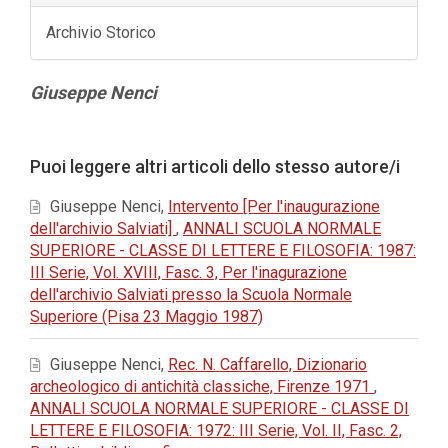
Archivio Storico
Contenuto
Giuseppe Nenci
principale
dell'articolo
Dettagli
Puoi leggere altri articoli dello stesso autore/i
dell'articolo
Giuseppe Nenci,
Intervento [Per l'inaugurazione
dell'archivio Salviati]
,
ANNALI SCUOLA NORMALE
SUPERIORE - CLASSE DI LETTERE E FILOSOFIA: 1987:
III Serie, Vol. XVIII, Fasc. 3, Per l'inagurazione
dell'archivio Salviati presso la Scuola Normale
Superiore (Pisa 23 Maggio 1987)
Giuseppe Nenci,
Rec. N. Caffarello, Dizionario
archeologico di antichità classiche, Firenze 1971
,
ANNALI SCUOLA NORMALE SUPERIORE - CLASSE DI
LETTERE E FILOSOFIA: 1972: III Serie, Vol. II, Fasc. 2,