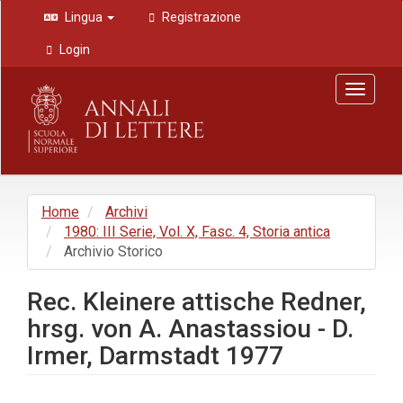
Navigazione
Lingua
Registrazione
principale
Contenuto
Login
principale
Barra
Toggle
laterale
navigat
Home
Archivi
1980: III Serie, Vol. X, Fasc. 4, Storia antica
Archivio Storico
Rec. Kleinere attische Redner,
hrsg. von A. Anastassiou - D.
Irmer, Darmstadt 1977