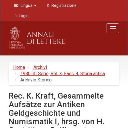
Navigazione
Lingua
Registrazione
principale
Contenuto
Login
principale
Barra
Toggle
laterale
navigat
Home
Archivi
1980: III Serie, Vol. X, Fasc. 4, Storia antica
Archivio Storico
Rec. K. Kraft, Gesammelte
Aufsätze zur Antiken
Geldgeschichte und
Numismatik I, hrsg. von H.