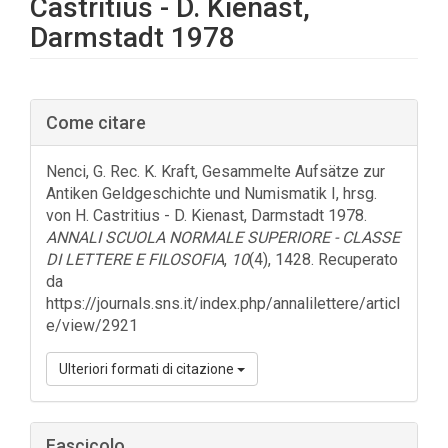
Castritius - D. Kienast,
Darmstadt 1978
Barra
Come citare
laterale
dell'articolo
Nenci, G. Rec. K. Kraft, Gesammelte Aufsätze zur
Antiken Geldgeschichte und Numismatik I, hrsg.
von H. Castritius - D. Kienast, Darmstadt 1978.
ANNALI SCUOLA NORMALE SUPERIORE - CLASSE
DI LETTERE E FILOSOFIA
,
10
(4), 1428. Recuperato
da
https://journals.sns.it/index.php/annalilettere/articl
e/view/2921
Ulteriori formati di citazione
Fascicolo