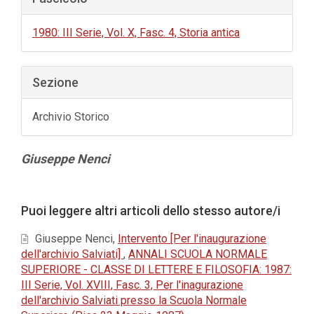
1980: III Serie, Vol. X, Fasc. 4, Storia antica
Sezione
Archivio Storico
Contenuto
Giuseppe Nenci
principale
dell'articolo
Dettagli
Puoi leggere altri articoli dello stesso autore/i
dell'articolo
Giuseppe Nenci,
Intervento [Per l'inaugurazione
dell'archivio Salviati]
,
ANNALI SCUOLA NORMALE
SUPERIORE - CLASSE DI LETTERE E FILOSOFIA: 1987:
III Serie, Vol. XVIII, Fasc. 3, Per l'inagurazione
dell'archivio Salviati presso la Scuola Normale