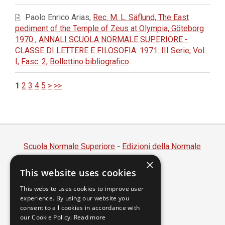
Paolo Enrico Arias,
Rec. M. L. Säflund, The East
pediment of the Temple of Zeus at Olympia, Göteborg
1970
,
ANNALI SCUOLA NORMALE SUPERIORE -
CLASSE DI LETTERE E FILOSOFIA: 1971: III Serie, Vol.
I, Fasc. 2, Bollettino bibliografico
1
2
3
4
5
>
>>
Scuola Normale Superiore
-
Edizioni della Normale
×
Piazza dei Cavalieri, 7 - 56126 Pisa
This website uses cookies
Codice fiscale 80005050507
Partita IVA 00420000507
This website uses cookies to improve user
experience. By using our website you
segreteria.annali@sns.it
consent to all cookies in accordance with
our Cookie Policy.
Read more
Accessibilità