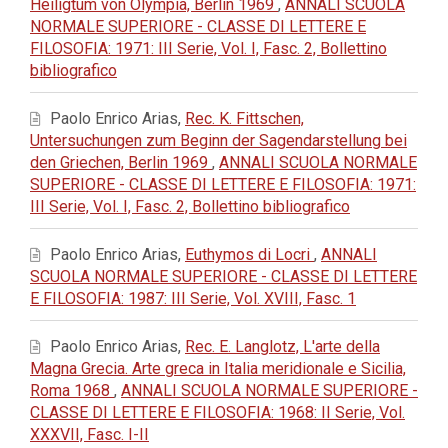
Heiligtum von Olympia, Berlin 1969
,
ANNALI SCUOLA
NORMALE SUPERIORE - CLASSE DI LETTERE E
FILOSOFIA: 1971: III Serie, Vol. I, Fasc. 2, Bollettino
bibliografico
Paolo Enrico Arias,
Rec. K. Fittschen,
Untersuchungen zum Beginn der Sagendarstellung bei
den Griechen, Berlin 1969
,
ANNALI SCUOLA NORMALE
SUPERIORE - CLASSE DI LETTERE E FILOSOFIA: 1971:
III Serie, Vol. I, Fasc. 2, Bollettino bibliografico
Paolo Enrico Arias,
Euthymos di Locri
,
ANNALI
SCUOLA NORMALE SUPERIORE - CLASSE DI LETTERE
E FILOSOFIA: 1987: III Serie, Vol. XVIII, Fasc. 1
Paolo Enrico Arias,
Rec. E. Langlotz, L'arte della
Magna Grecia. Arte greca in Italia meridionale e Sicilia,
Roma 1968
,
ANNALI SCUOLA NORMALE SUPERIORE -
CLASSE DI LETTERE E FILOSOFIA: 1968: II Serie, Vol.
XXXVII, Fasc. I-II