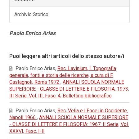
Archivio Storico
Contenuto
Paolo Enrico Arias
principale
dell'articolo
Dettagli
Puoi leggere altri articoli dello stesso autore/i
dell'articolo
Paolo Enrico Arias,
Rec. Lavinium, I. Topografia
generale, fonti e storia delle ricerche, a cura di F.
Castagnoli, Roma 1972
,
ANNALI SCUOLA NORMALE
SUPERIORE - CLASSE DI LETTERE E FILOSOFIA: 1973:
III Serie, Vol. III, Fasc. 4, Bollettino bibliografico
Paolo Enrico Arias,
Rec. Velia e i Focei in Occidente,
Napoli 1966
,
ANNALI SCUOLA NORMALE SUPERIORE
- CLASSE DI LETTERE E FILOSOFIA: 1967: II Serie, Vol.
XXXVI, Fasc. I-II