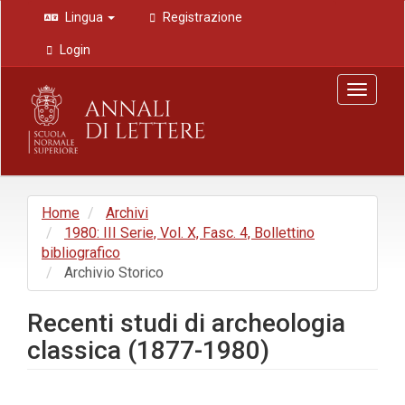
Navigazione
Lingua
Registrazione
principale
Contenuto
Login
principale
Barra
Toggle
laterale
navigat
Home
Archivi
1980: III Serie, Vol. X, Fasc. 4, Bollettino
bibliografico
Archivio Storico
Recenti studi di archeologia
classica (1877-1980)