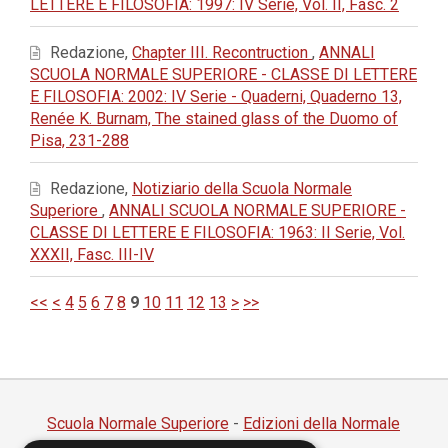
LETTERE E FILOSOFIA: 1997: IV Serie, Vol. II, Fasc. 2
Redazione,
Chapter III. Recontruction
,
ANNALI
SCUOLA NORMALE SUPERIORE - CLASSE DI LETTERE
E FILOSOFIA: 2002: IV Serie - Quaderni, Quaderno 13,
Renée K. Burnam, The stained glass of the Duomo of
Pisa, 231-288
Redazione,
Notiziario della Scuola Normale
Superiore
,
ANNALI SCUOLA NORMALE SUPERIORE -
CLASSE DI LETTERE E FILOSOFIA: 1963: II Serie, Vol.
XXXII, Fasc. III-IV
<<
<
4
5
6
7
8
9
10
11
12
13
>
>>
Scuola Normale Superiore
-
Edizioni della Normale