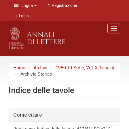
Navigazione
Lingua
Registrazione
principale
Contenuto
Login
principale
Barra
Toggle
laterale
navigat
Home
Archivi
1980: III Serie, Vol. X, Fasc. 4
Archivio Storico
Indice delle tavole
Barra
Come citare
laterale
dell'articolo
Redazione. Indice delle tavole.
ANNALI SCUOLA