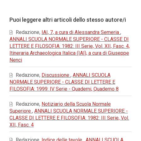
principale
dell'articolo
Dettagli
Puoi leggere altri articoli dello stesso autore/i
dell'articolo
Redazione,
IAI, 7, a cura di Alessandra Semeria
,
ANNALI SCUOLA NORMALE SUPERIORE - CLASSE DI
LETTERE E FILOSOFIA: 1982: III Serie, Vol. XII, Fasc. 4,
Itineraria Archaeologica Italica (IAI), a cura di Giuseppe
Nenci
Redazione,
Discussione
,
ANNALI SCUOLA
NORMALE SUPERIORE - CLASSE DI LETTERE E
FILOSOFIA: 1999: IV Serie - Quaderni, Quaderno 8
Redazione,
Notiziario della Scuola Normale
Superiore
,
ANNALI SCUOLA NORMALE SUPERIORE -
CLASSE DI LETTERE E FILOSOFIA: 1982: III Serie, Vol.
XII, Fasc. 4
Redazione,
Indice delle tavole
,
ANNALI SCUOLA