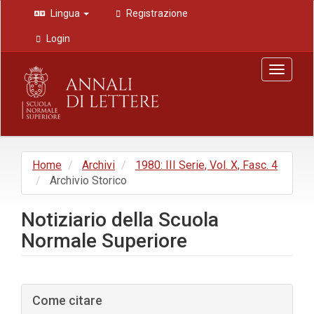
Navigazione
Lingua
Registrazione
principale
Contenuto
Login
principale
Barra
Toggle
laterale
navigat
Home
Archivi
1980: III Serie, Vol. X, Fasc. 4
Archivio Storico
Notiziario della Scuola
Normale Superiore
Barra
Come citare
laterale