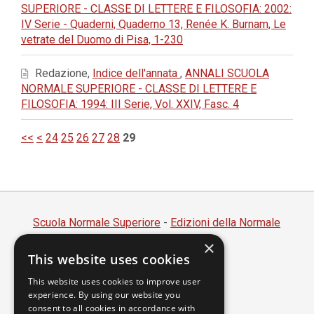
SUPERIORE - CLASSE DI LETTERE E FILOSOFIA: 2002:
IV Serie - Quaderni, Quaderno 13, Renée K. Burnam, Le
vetrate del Duomo di Pisa, 1-230
Redazione,
Indice dell'annata
,
ANNALI SCUOLA
NORMALE SUPERIORE - CLASSE DI LETTERE E
FILOSOFIA: 1994: III Serie, Vol. XXIV, Fasc. 4
<<
<
24
25
26
27
28
29
Scuola Normale Superiore
-
Edizioni della Normale
×
Piazza dei Cavalieri, 7 - 56126 Pisa
This website uses cookies
Codice fiscale 80005050507
Partita IVA 00420000507
This website uses cookies to improve user
experience. By using our website you
segreteria.annali@sns.it
consent to all cookies in accordance with