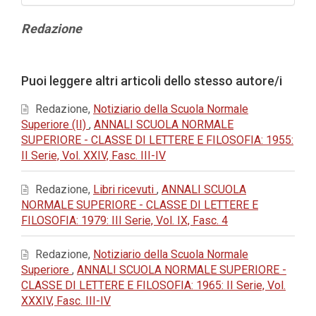
Contenuto
Redazione
principale
dell'articolo
Dettagli
Puoi leggere altri articoli dello stesso autore/i
dell'articolo
Redazione,
Notiziario della Scuola Normale
Superiore (II)
,
ANNALI SCUOLA NORMALE
SUPERIORE - CLASSE DI LETTERE E FILOSOFIA: 1955:
II Serie, Vol. XXIV, Fasc. III-IV
Redazione,
Libri ricevuti
,
ANNALI SCUOLA
NORMALE SUPERIORE - CLASSE DI LETTERE E
FILOSOFIA: 1979: III Serie, Vol. IX, Fasc. 4
Redazione,
Notiziario della Scuola Normale
Superiore
,
ANNALI SCUOLA NORMALE SUPERIORE -
CLASSE DI LETTERE E FILOSOFIA: 1965: II Serie, Vol.
XXXIV, Fasc. III-IV