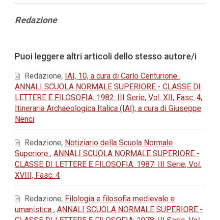
Contenuto
Redazione
principale
dell'articolo
Dettagli
Puoi leggere altri articoli dello stesso autore/i
dell'articolo
Redazione,
IAI, 10, a cura di Carlo Centurione
,
ANNALI SCUOLA NORMALE SUPERIORE - CLASSE DI
LETTERE E FILOSOFIA: 1982: III Serie, Vol. XII, Fasc. 4,
Itineraria Archaeologica Italica (IAI), a cura di Giuseppe
Nenci
Redazione,
Notiziario della Scuola Normale
Superiore
,
ANNALI SCUOLA NORMALE SUPERIORE -
CLASSE DI LETTERE E FILOSOFIA: 1987: III Serie, Vol.
XVIII, Fasc. 4
Redazione,
Filologia e filosofia medievale e
umanistica
,
ANNALI SCUOLA NORMALE SUPERIORE -