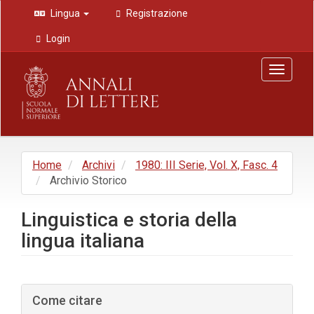
Navigazione
Lingua
Registrazione
principale
Contenuto
Login
principale
Barra
Toggle
laterale
navigat
Home
Archivi
1980: III Serie, Vol. X, Fasc. 4
Archivio Storico
Linguistica e storia della
lingua italiana
Barra
Come citare
laterale