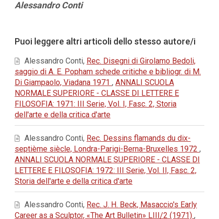
Contenuto
Alessandro Conti
principale
dell'articolo
Dettagli
Puoi leggere altri articoli dello stesso autore/i
dell'articolo
Alessandro Conti,
Rec. Disegni di Girolamo Bedoli,
saggio di A. E. Popham schede critiche e bibliogr. di M.
Di Giampaolo, Viadana 1971
,
ANNALI SCUOLA
NORMALE SUPERIORE - CLASSE DI LETTERE E
FILOSOFIA: 1971: III Serie, Vol. I, Fasc. 2, Storia
dell'arte e della critica d'arte
Alessandro Conti,
Rec. Dessins flamands du dix-
septième siècle, Londra-Parigi-Berna-Bruxelles 1972
,
ANNALI SCUOLA NORMALE SUPERIORE - CLASSE DI
LETTERE E FILOSOFIA: 1972: III Serie, Vol. II, Fasc. 2,
Storia dell'arte e della critica d'arte
Alessandro Conti,
Rec. J. H. Beck, Masaccio's Early
Career as a Sculptor, «The Art Bulletin» LIII/2 (1971)
,