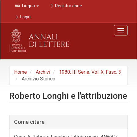
Navigazione
Lingua
Registrazione
principale
Contenuto
Login
principale
Barra
Toggle
laterale
navigat
Home
Archivi
1980: III Serie, Vol. X, Fasc. 3
Archivio Storico
Roberto Longhi e l'attribuzione
Barra
Come citare
laterale
dell'articolo
Conti, A. Roberto Longhi e l’attribuzione.
ANNALI