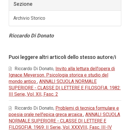
Sezione
Archivio Storico
Contenuto
Riccardo Di Donato
principale
dell'articolo
Dettagli
Puoi leggere altri articoli dello stesso autore/i
dell'articolo
Riccardo Di Donato,
Invito alla lettura dell'opera di
Ignace Meyerson. Psicologia storica e studio del
mondo antico
,
ANNALI SCUOLA NORMALE
SUPERIORE - CLASSE DI LETTERE E FILOSOFIA: 1982:
III Serie, Vol. XII, Fasc. 2
Riccardo Di Donato,
Problemi di tecnica formulare e
poesia orale nell'epica greca arcaica
,
ANNALI SCUOLA
NORMALE SUPERIORE - CLASSE DI LETTERE E
FILOSOFIA: 1969: II Serie, Vol. XXXVIII, Fasc. III-IV