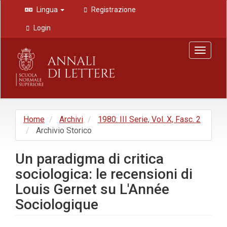
Navigazione
Lingua
Registrazione
principale
Contenuto
Login
principale
Barra
Toggle
laterale
navigat
Home
Archivi
1980: III Serie, Vol. X, Fasc. 2
Archivio Storico
Un paradigma di critica
sociologica: le recensioni di
Louis Gernet su L'Année
Sociologique