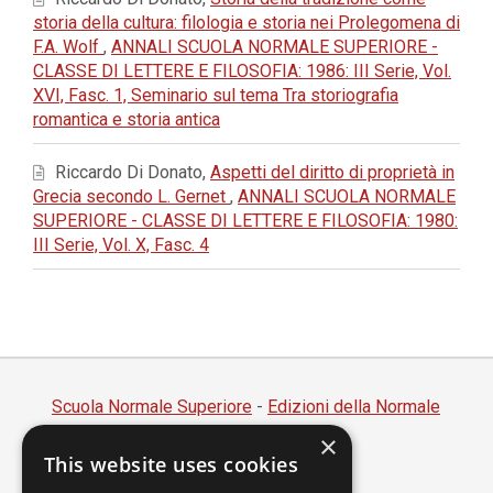
storia della cultura: filologia e storia nei Prolegomena di
F.A. Wolf
,
ANNALI SCUOLA NORMALE SUPERIORE -
CLASSE DI LETTERE E FILOSOFIA: 1986: III Serie, Vol.
XVI, Fasc. 1, Seminario sul tema Tra storiografia
romantica e storia antica
Riccardo Di Donato,
Aspetti del diritto di proprietà in
Grecia secondo L. Gernet
,
ANNALI SCUOLA NORMALE
SUPERIORE - CLASSE DI LETTERE E FILOSOFIA: 1980:
III Serie, Vol. X, Fasc. 4
Scuola Normale Superiore
-
Edizioni della Normale
×
Piazza dei Cavalieri, 7 - 56126 Pisa
This website uses cookies
Codice fiscale 80005050507