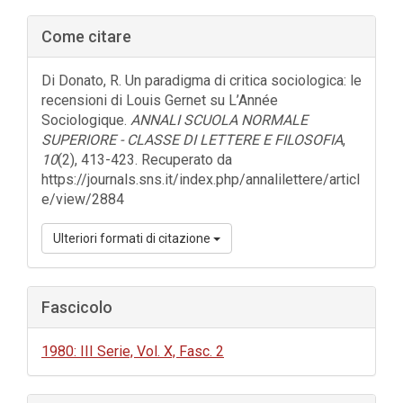
Barra
Come citare
laterale
dell'articolo
Di Donato, R. Un paradigma di critica sociologica: le
recensioni di Louis Gernet su L’Année
Sociologique.
ANNALI SCUOLA NORMALE
SUPERIORE - CLASSE DI LETTERE E FILOSOFIA
,
10
(2), 413-423. Recuperato da
https://journals.sns.it/index.php/annalilettere/articl
e/view/2884
Ulteriori formati di citazione
Fascicolo
1980: III Serie, Vol. X, Fasc. 2