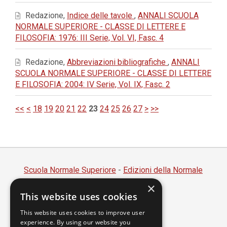
Redazione,
Indice delle tavole
,
ANNALI SCUOLA
NORMALE SUPERIORE - CLASSE DI LETTERE E
FILOSOFIA: 1976: III Serie, Vol. VI, Fasc. 4
Redazione,
Abbreviazioni bibliografiche
,
ANNALI
SCUOLA NORMALE SUPERIORE - CLASSE DI LETTERE
E FILOSOFIA: 2004: IV Serie, Vol. IX, Fasc. 2
<<
<
18
19
20
21
22
23
24
25
26
27
>
>>
Scuola Normale Superiore
-
Edizioni della Normale
×
Piazza dei Cavalieri, 7 - 56126 Pisa
This website uses cookies
Codice fiscale 80005050507
Partita IVA 00420000507
This website uses cookies to improve user
experience. By using our website you