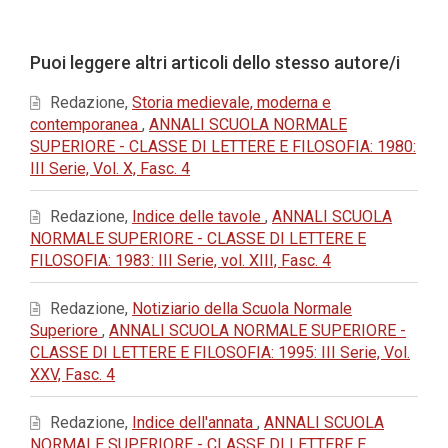
principale
dell'articolo
Dettagli
Puoi leggere altri articoli dello stesso autore/i
dell'articolo
Redazione,
Storia medievale, moderna e
contemporanea
,
ANNALI SCUOLA NORMALE
SUPERIORE - CLASSE DI LETTERE E FILOSOFIA: 1980:
III Serie, Vol. X, Fasc. 4
Redazione,
Indice delle tavole
,
ANNALI SCUOLA
NORMALE SUPERIORE - CLASSE DI LETTERE E
FILOSOFIA: 1983: III Serie, vol. XIII, Fasc. 4
Redazione,
Notiziario della Scuola Normale
Superiore
,
ANNALI SCUOLA NORMALE SUPERIORE -
CLASSE DI LETTERE E FILOSOFIA: 1995: III Serie, Vol.
XXV, Fasc. 4
Redazione,
Indice dell'annata
,
ANNALI SCUOLA
NORMALE SUPERIORE - CLASSE DI LETTERE E