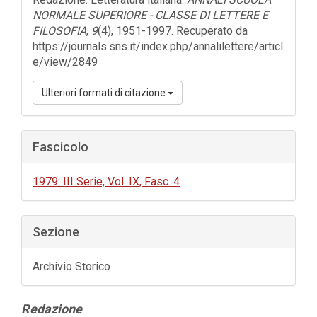
NORMALE SUPERIORE - CLASSE DI LETTERE E
FILOSOFIA
,
9
(4), 1951-1997. Recuperato da
https://journals.sns.it/index.php/annalilettere/articl
e/view/2849
Ulteriori formati di citazione
Fascicolo
1979: III Serie, Vol. IX, Fasc. 4
Sezione
Archivio Storico
Contenuto
Redazione