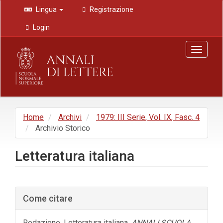
Navigazione
Lingua
Registrazione
principale
Contenuto
Login
principale
Barra
Toggle
laterale
navigat
Home
Archivi
1979: III Serie, Vol. IX, Fasc. 4
Archivio Storico
Letteratura italiana
Barra
Come citare
laterale
dell'articolo
Redazione. Letteratura italiana.
ANNALI SCUOLA