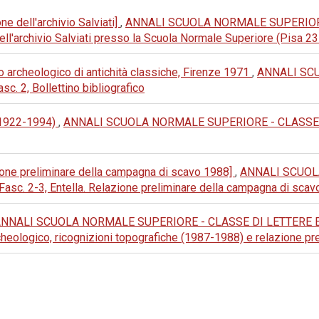
ne dell'archivio Salviati]
,
ANNALI SCUOLA NORMALE SUPERIORE 
ne dell'archivio Salviati presso la Scuola Normale Superiore (Pisa 
io archeologico di antichità classiche, Firenze 1971
,
ANNALI SC
sc. 2, Bollettino bibliografico
 (1922-1994)
,
ANNALI SCUOLA NORMALE SUPERIORE - CLASSE DI L
ione preliminare della campagna di scavo 1988]
,
ANNALI SCUOL
Fasc. 2-3, Entella. Relazione preliminare della campagna di sca
NNALI SCUOLA NORMALE SUPERIORE - CLASSE DI LETTERE E FILOS
rcheologico, ricognizioni topografiche (1987-1988) e relazione p