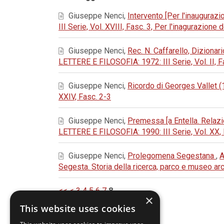
Giuseppe Nenci,
Intervento [Per l'inaugurazio
III Serie, Vol. XVIII, Fasc. 3, Per l'inagurazio
Giuseppe Nenci,
Rec. N. Caffarello, Dizionar
LETTERE E FILOSOFIA: 1972: III Serie, Vol. II, Fa
Giuseppe Nenci,
Ricordo di Georges Vallet
XXIV, Fasc. 2-3
Giuseppe Nenci,
Premessa [a Entella. Relaz
LETTERE E FILOSOFIA: 1990: III Serie, Vol. XX, 
Giuseppe Nenci,
Prolegomena Segestana
,
A
Segesta. Storia della ricerca, parco e museo a
<<
<
3
4
5
6
7
8
×
This website uses cookies