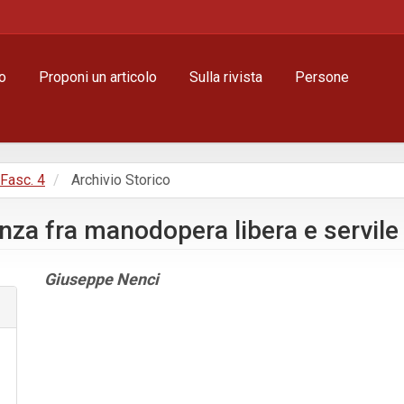
o
Proponi un articolo
Sulla rivista
Persone
, Fasc. 4
Archivio Storico
nza fra manodopera libera e servile 
Contenuto
Giuseppe Nenci
principale
dell'articolo
Dettagli
dell'articolo