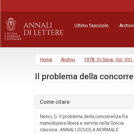
Navigazione
principale
Contenuto
principale
Ultimo fascicolo
Archivi
Barra
laterale
Home
Archivi
1978: III Serie, Vol. VIII
Il problema della concorre
Barra
laterale
Come citare
dell'articolo
Nenci, G. Il problema della concorrenza fra
manodopera libera e servile nella Grecia
classica.
ANNALI SCUOLA NORMALE