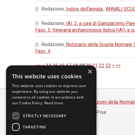
Redazione,
Indice dell'annata
,
ANNALI SCUOL
Redazione,
IAI, 2, a cura di Giangiacomo P
Fasc. 3, Itineraria archaeologica italica (IAI), a
Redazione,
Notiziario della Scuola Normale
Fasc. 4
<<
<
14
15
16
17
18
19
20
21
22
23
>
>>
×
This website uses cookies
This website uses cookies to improve user
experience. By using our website you
consent to all cookies in accordance with
Scuola Normale Superiore
-
Edizioni della Normal
our Cookie Policy.
Read more
Piazza dei Cavalieri, 7 - 56126 Pisa
STRICTLY NECESSARY
Codice fiscale 80005050507
Partita IVA 00420000507
TARGETING