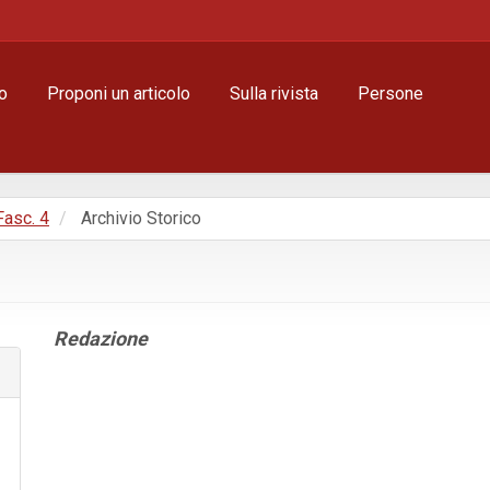
o
Proponi un articolo
Sulla rivista
Persone
 Fasc. 4
Archivio Storico
Contenuto
Redazione
principale
dell'articolo
Dettagli
dell'articolo