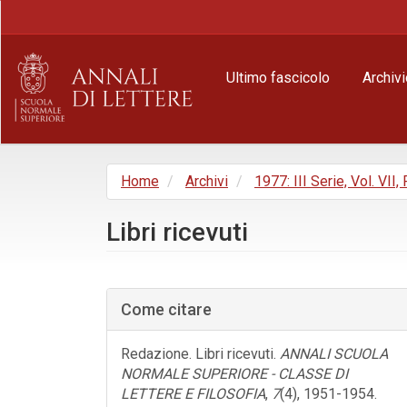
Navigazione
principale
Contenuto
principale
Ultimo fascicolo
Archivi
Barra
laterale
Home
Archivi
1977: III Serie, Vol. VII,
Libri ricevuti
Barra
laterale
Come citare
dell'articolo
Redazione. Libri ricevuti.
ANNALI SCUOLA
NORMALE SUPERIORE - CLASSE DI
LETTERE E FILOSOFIA
,
7
(4), 1951-1954.