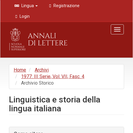
Navigazione
Lingua
Registrazione
principale
Contenuto
Login
principale
Barra
Toggle
laterale
navigat
Home
Archivi
1977: III Serie, Vol. VII, Fasc. 4
Archivio Storico
Linguistica e storia della
lingua italiana
Barra