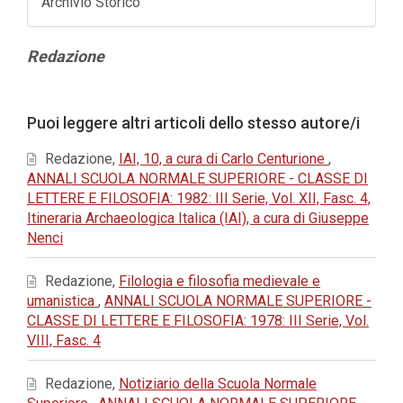
Archivio Storico
Contenuto
Redazione
principale
dell'articolo
Dettagli
Puoi leggere altri articoli dello stesso autore/i
dell'articolo
Redazione,
IAI, 10, a cura di Carlo Centurione
,
ANNALI SCUOLA NORMALE SUPERIORE - CLASSE DI
LETTERE E FILOSOFIA: 1982: III Serie, Vol. XII, Fasc. 4,
Itineraria Archaeologica Italica (IAI), a cura di Giuseppe
Nenci
Redazione,
Filologia e filosofia medievale e
umanistica
,
ANNALI SCUOLA NORMALE SUPERIORE -
CLASSE DI LETTERE E FILOSOFIA: 1978: III Serie, Vol.
VIII, Fasc. 4
Redazione,
Notiziario della Scuola Normale