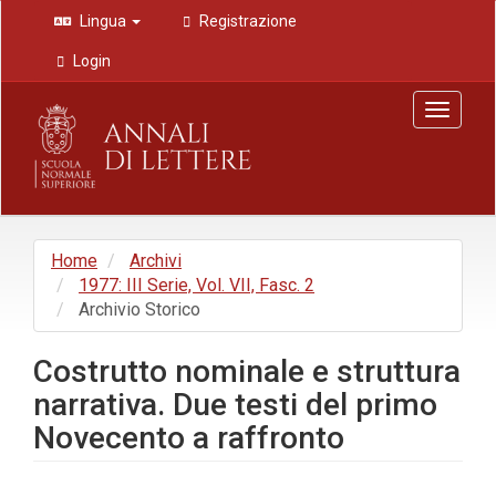
Navigazione
Lingua
Registrazione
principale
Contenuto
Login
principale
Barra
Toggle
laterale
navigat
Home
Archivi
1977: III Serie, Vol. VII, Fasc. 2
Archivio Storico
Costrutto nominale e struttura
narrativa. Due testi del primo
Novecento a raffronto