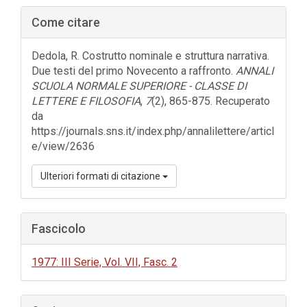
Barra
Come citare
laterale
dell'articolo
Dedola, R. Costrutto nominale e struttura narrativa.
Due testi del primo Novecento a raffronto.
ANNALI
SCUOLA NORMALE SUPERIORE - CLASSE DI
LETTERE E FILOSOFIA
,
7
(2), 865-875. Recuperato
da
https://journals.sns.it/index.php/annalilettere/articl
e/view/2636
Ulteriori formati di citazione
Fascicolo
1977: III Serie, Vol. VII, Fasc. 2