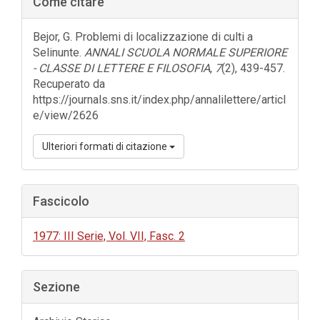
Come citare
laterale
dell'articolo
Bejor, G. Problemi di localizzazione di culti a
Selinunte.
ANNALI SCUOLA NORMALE SUPERIORE
- CLASSE DI LETTERE E FILOSOFIA
,
7
(2), 439-457.
Recuperato da
https://journals.sns.it/index.php/annalilettere/articl
e/view/2626
Ulteriori formati di citazione
Fascicolo
1977: III Serie, Vol. VII, Fasc. 2
Sezione