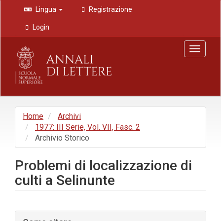
Navigazione
Lingua
Registrazione
principale
Contenuto
Login
principale
Barra
Toggle
laterale
navigat
Home
Archivi
1977: III Serie, Vol. VII, Fasc. 2
Archivio Storico
Problemi di localizzazione di
culti a Selinunte
Barra