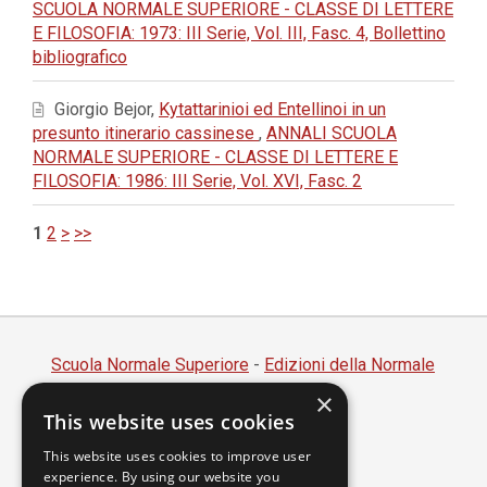
SCUOLA NORMALE SUPERIORE - CLASSE DI LETTERE
E FILOSOFIA: 1973: III Serie, Vol. III, Fasc. 4, Bollettino
bibliografico
Giorgio Bejor,
Kytattarinioi ed Entellinoi in un
presunto itinerario cassinese
,
ANNALI SCUOLA
NORMALE SUPERIORE - CLASSE DI LETTERE E
FILOSOFIA: 1986: III Serie, Vol. XVI, Fasc. 2
1
2
>
>>
Scuola Normale Superiore
-
Edizioni della Normale
×
Piazza dei Cavalieri, 7 - 56126 Pisa
This website uses cookies
Codice fiscale 80005050507
Partita IVA 00420000507
This website uses cookies to improve user
experience. By using our website you