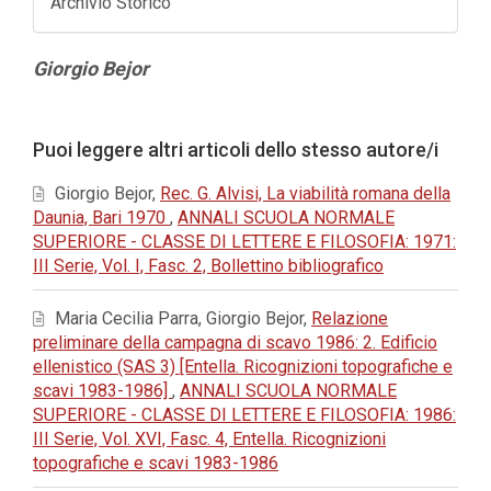
Archivio Storico
Contenuto
Giorgio Bejor
principale
dell'articolo
Dettagli
Puoi leggere altri articoli dello stesso autore/i
dell'articolo
Giorgio Bejor,
Rec. G. Alvisi, La viabilità romana della
Daunia, Bari 1970
,
ANNALI SCUOLA NORMALE
SUPERIORE - CLASSE DI LETTERE E FILOSOFIA: 1971:
III Serie, Vol. I, Fasc. 2, Bollettino bibliografico
Maria Cecilia Parra, Giorgio Bejor,
Relazione
preliminare della campagna di scavo 1986: 2. Edificio
ellenistico (SAS 3) [Entella. Ricognizioni topografiche e
scavi 1983-1986]
,
ANNALI SCUOLA NORMALE
SUPERIORE - CLASSE DI LETTERE E FILOSOFIA: 1986:
III Serie, Vol. XVI, Fasc. 4, Entella. Ricognizioni
topografiche e scavi 1983-1986