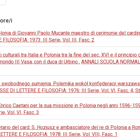
tore/i
 Polonia di Giovanni Paolo Mucante maestro di cerimonie del cardi
SOFIA: 1973: III Serie, Vol. III, Fasc. 2
i culturali tra Italia e Polonia tra la fine del sec. XVI e il princip
smondo III Vasa, con il duca di Urbino
,
ANNALI SCUOLA NORMALE
not swobodnego sumienia. Polemika wokół konfederacji warszaw
 LETTERE E FILOSOFIA: 1976: III Serie, Vol. VI, Fasc. 4, St
 Enrico Caetani per la sua missione in Polonia negli anni 1596-1
, Vol. VI, Fasc. 3
ario del card. S. Hozjusz e ambasciatore del re di Polonia a Ro
E E FILOSOFIA: 1978: III Serie, Vol. VIII, Fasc. 1