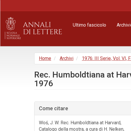
Navigazione
principale
Contenuto
principale
Ultimo fascicolo
Archivi
Barra
laterale
Home
Archivi
1976: III Serie, Vol. VI
Rec. Humboldtiana at Harv
1976
Barra
laterale
Come citare
dell'articolo
Woś, J. W. Rec. Humboldtiana at Harvard,
Catalogo della mostra, a cura di H. Nelken,