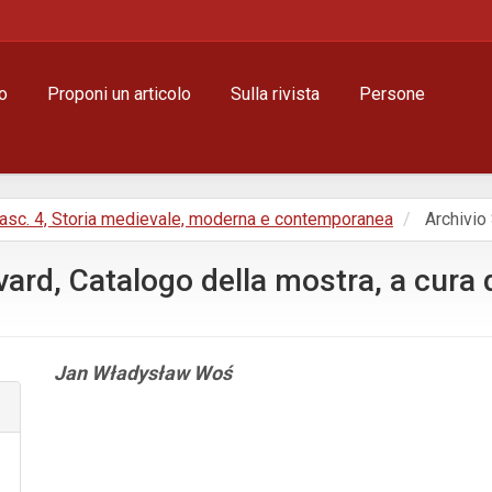
o
Proponi un articolo
Sulla rivista
Persone
, Fasc. 4, Storia medievale, moderna e contemporanea
Archivio 
ard, Catalogo della mostra, a cura 
Contenuto
Jan Władysław Woś
principale
dell'articolo
Dettagli
dell'articolo