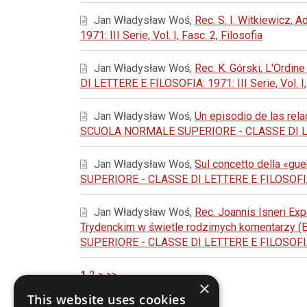
Jan Władysław Woś,
Rec. S. I. Witkiewicz, 
1971: III Serie, Vol. I, Fasc. 2, Filosofia
Jan Władysław Woś,
Rec. K. Górski, L'Ordine
DI LETTERE E FILOSOFIA: 1971: III Serie, Vol. 
Jan Władysław Woś,
Un episodio de las rela
SCUOLA NORMALE SUPERIORE - CLASSE DI LETTER
Jan Władysław Woś,
Sul concetto della «guer
SUPERIORE - CLASSE DI LETTERE E FILOSOFIA: 19
Jan Władysław Woś,
Rec. Joannis Isneri Ex
Trydenckim w świetle rodzimych komentarzy (E
SUPERIORE - CLASSE DI LETTERE E FILOSOFIA: 197
1
2
>
>>
×
This website uses cookies