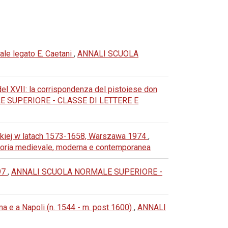
nale legato E. Caetani
,
ANNALI SCUOLA
io del XVII: la corrispondenza del pistoiese don
 SUPERIORE - CLASSE DI LETTERE E
skiej w latach 1573-1658, Warszawa 1974
,
oria medievale, moderna e contemporanea
597
,
ANNALI SCUOLA NORMALE SUPERIORE -
ma e a Napoli (n. 1544 - m. post 1600)
,
ANNALI