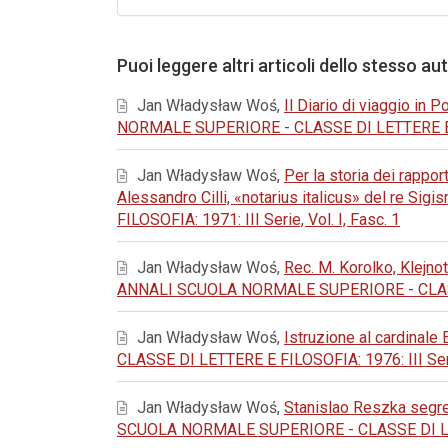
Puoi leggere altri articoli dello stesso au
Jan Władysław Woś,
Il Diario di viaggio in
NORMALE SUPERIORE - CLASSE DI LETTERE E FILO
Jan Władysław Woś,
Per la storia dei rapport
Alessandro Cilli, «notarius italicus» del re Sigi
FILOSOFIA: 1971: III Serie, Vol. I, Fasc. 1
Jan Władysław Woś,
Rec. M. Korolko, Klej
ANNALI SCUOLA NORMALE SUPERIORE - CLASSE DI
Jan Władysław Woś,
Istruzione al cardinale
CLASSE DI LETTERE E FILOSOFIA: 1976: III Serie
Jan Władysław Woś,
Stanislao Reszka segret
SCUOLA NORMALE SUPERIORE - CLASSE DI LETTER