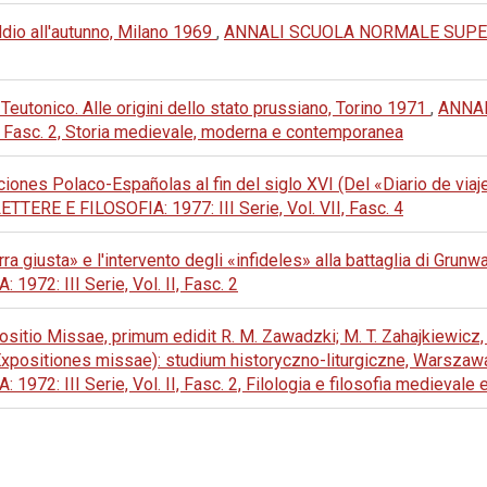
Addio all'autunno, Milano 1969
,
ANNALI SCUOLA NORMALE SUPERI
 Teutonico. Alle origini dello stato prussiano, Torino 1971
,
ANNAL
I, Fasc. 2, Storia medievale, moderna e contemporanea
ciones Polaco-Españolas al fin del siglo XVI (Del «Diario de vi
E E FILOSOFIA: 1977: III Serie, Vol. VII, Fasc. 4
ra giusta» e l'intervento degli «infideles» alla battaglia di Grun
72: III Serie, Vol. II, Fasc. 2
positio Missae, primum edidit R. M. Zawadzki; M. T. Zahajkiewi
xpositiones missae): studium historyczno-liturgiczne, Warsza
2: III Serie, Vol. II, Fasc. 2, Filologia e filosofia medievale 