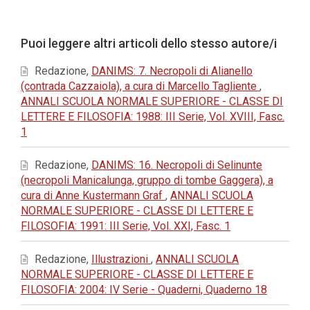
principale
dell'articolo
Dettagli
Puoi leggere altri articoli dello stesso autore/i
dell'articolo
Redazione,
DANIMS: 7. Necropoli di Alianello
(contrada Cazzaiola), a cura di Marcello Tagliente
,
ANNALI SCUOLA NORMALE SUPERIORE - CLASSE DI
LETTERE E FILOSOFIA: 1988: III Serie, Vol. XVIII, Fasc.
1
Redazione,
DANIMS: 16. Necropoli di Selinunte
(necropoli Manicalunga, gruppo di tombe Gaggera), a
cura di Anne Kustermann Graf
,
ANNALI SCUOLA
NORMALE SUPERIORE - CLASSE DI LETTERE E
FILOSOFIA: 1991: III Serie, Vol. XXI, Fasc. 1
Redazione,
Illustrazioni
,
ANNALI SCUOLA
NORMALE SUPERIORE - CLASSE DI LETTERE E
FILOSOFIA: 2004: IV Serie - Quaderni, Quaderno 18