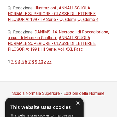
Redazione,
Illustrazioni
,
ANNALI SCUOLA
NORMALE SUPERIORE - CLASSE DI LETTERE E
FILOSOFIA: 1997: IV Serie - Quaderni, Quaderno 4
Redazione,
DANIMS: 14. Necropoli di Roccagloriosa,
a cura di Maurizio Gualtieri
,
ANNALI SCUOLA
NORMALE SUPERIORE - CLASSE DI LETTERE E
FILOSOFIA: 1991: III Serie, Vol. XXI, Fasc. 1
1
2
3
4
5
6
7
8
9
10
>
>>
Scuola Normale Superiore
-
Edizioni della Normale
×
Piazza dei Cavalieri, 7 - 56126 Pisa
This website uses cookies
Codice fiscale 80005050507
Partita IVA 00420000507
This website uses cookies to improve user