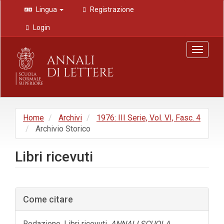
Navigazione
Lingua
Registrazione
principale
Contenuto
Login
principale
Barra
Toggle
laterale
navigat
Home
Archivi
1976: III Serie, Vol. VI, Fasc. 4
Archivio Storico
Libri ricevuti
Barra
Come citare
laterale
dell'articolo
Redazione. Libri ricevuti.
ANNALI SCUOLA