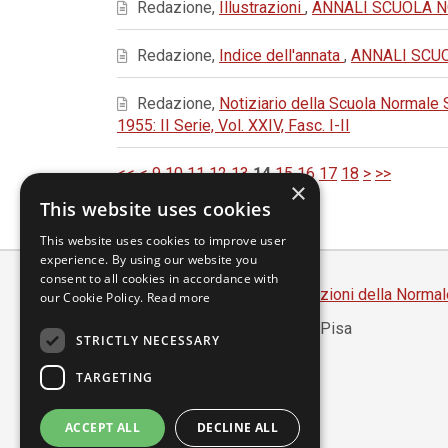
Redazione,
Illustrazioni
,
ANNALI SCUOLA NOR
Redazione,
Indice dell'annata
,
ANNALI SCUOL
Redazione,
Notiziario della Scuola Normale
1955: II Serie, Vol. XXIV, Fasc. I-II
<<
<
9
10
11
12
13
14
15
16
17
18
>
>>
×
This website uses cookies
This website uses cookies to improve user
experience. By using our website you
consent to all cookies in accordance with
Scuola Normale Superiore
-
Edizioni della Normal
our Cookie Policy.
Read more
Piazza dei Cavalieri, 7 - 56126 Pisa
STRICTLY NECESSARY
Codice fiscale 80005050507
Partita IVA 00420000507
TARGETING
segreteria.annali@sns.it
ACCEPT ALL
DECLINE ALL
Accessibilità