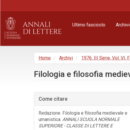
Navigazione
principale
Contenuto
principale
Ultimo fascicolo
Archivi
Barra
laterale
Home
Archivi
1976: III Serie, Vol. VI, 
Filologia e filosofia medi
Barra
laterale
Come citare
dell'articolo
Redazione. Filologia e filosofia medievale e
umanistica.
ANNALI SCUOLA NORMALE
SUPERIORE - CLASSE DI LETTERE E