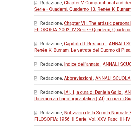
Redazione,
Chapter V. Compositional and de
Serie - Quaderni, Quaderno 13, Renée K. Burna
Redazione,
Chapter VII. The artistic persona
FILOSOFIA: 2002: IV Serie - Quaderni, Quadern
Redazione,
Capitolo II. Restauro
,
ANNALI SC
Renée K. Burnam, Le vetrate del Duomo di Pisa
Redazione,
Indice dell'annata
,
ANNALI SCUOL
Redazione,
Abbreviazioni
,
ANNALI SCUOLA N
Redazione,
IAI, 1, a cura di Daniela Gallo
,
AN
Itineraria archaeologica italica (IAI), a cura di 
Redazione,
Notiziario della Scuola Normale 
FILOSOFIA: 1956: II Serie, Vol. XXV, Fasc. III-IV