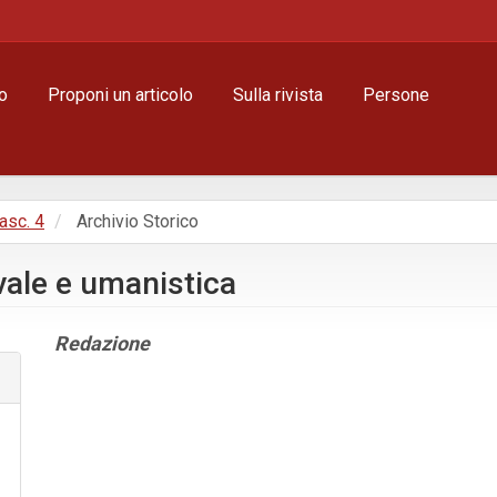
o
Proponi un articolo
Sulla rivista
Persone
Fasc. 4
Archivio Storico
evale e umanistica
Contenuto
Redazione
principale
dell'articolo
Dettagli
dell'articolo