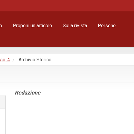
o
Proponi un articolo
Sulla rivista
Persone
asc. 4
Archivio Storico
Contenuto
Redazione
principale
dell'articolo
Dettagli
dell'articolo