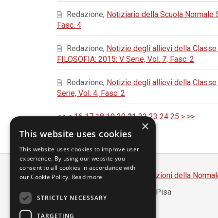
Redazione,
Notiziario della Scuola Normale
Fasc. 4
Redazione,
Notizie degli allievi della Class
FILOSOFIA: 2015: V Serie, Vol. 7, Fasc. 2
Redazione,
Notizie degli allievi della Classe
Serie, Vol. 4, Fasc. 2
<<
<
16
17
18
19
20
21
22
23
24
25
>
>>
×
This website uses cookies
This website uses cookies to improve user
experience. By using our website you
consent to all cookies in accordance with
Scuola Normale Superiore
-
Edizioni della Normal
our Cookie Policy.
Read more
Piazza dei Cavalieri, 7 - 56126 Pisa
STRICTLY NECESSARY
Codice fiscale 80005050507
Partita IVA 00420000507
TARGETING