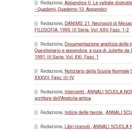
Redazione,
Appendice II. Le vetrate distru
- Quaderni, Quaderno 13, Appendici
Redazione,
DANIMS: 21. Necropoli di Mesagn
FILOSOFIA: 1995: III Serie, Vol. XXV, Fasc. 1-2
Redazione,
Documentazione analitica delle ne
Questionario e appendice, a cura di Juliette d
1991: III Serie, Vol. XXI, Fasc. 1
Redazione,
Notiziario della Scuola Normale
XXXVII, Fasc. III-IV
Redazione,
Interventi
,
ANNALI SCUOLA NORMAL
scritture dell'Anatolia antica
Redazione,
Indice delle tavole
,
ANNALI SCUO
Redazione,
Libri ricevuti
,
ANNALI SCUOLA NOR