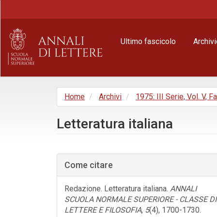
Navigazione
principale
Contenuto
principale
Ultimo fascicolo
Archivi
Barra
laterale
Home
Archivi
1975: III Serie, Vol. V, F
Letteratura italiana
Barra
laterale
Come citare
dell'articolo
Redazione. Letteratura italiana.
ANNALI
SCUOLA NORMALE SUPERIORE - CLASSE DI
LETTERE E FILOSOFIA
,
5
(4), 1700-1730.