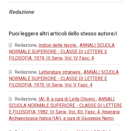
Contenuto
Redazione
principale
dell'articolo
Dettagli
Puoi leggere altri articoli dello stesso autore/i
dell'articolo
Redazione,
Indice delle tavole
,
ANNALI SCUOLA
NORMALE SUPERIORE - CLASSE DI LETTERE E
FILOSOFIA: 1974: III Serie, Vol. IV, Fasc. 4
Redazione,
Letterature straniere
,
ANNALI SCUOLA
NORMALE SUPERIORE - CLASSE DI LETTERE E
FILOSOFIA: 1975: III Serie, Vol. V, Fasc. 4
Redazione,
IAI, 8, a cura di Lella Olivero
,
ANNALI
SCUOLA NORMALE SUPERIORE - CLASSE DI LETTERE
E FILOSOFIA: 1982: III Serie, Vol. XII, Fasc. 4, Itineraria
Archaeologica Italica (IAI), a cura di Giuseppe Nenci