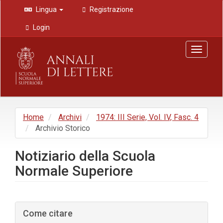
Navigazione
Lingua
Registrazione
principale
Contenuto
Login
principale
Barra
Toggle
laterale
navigat
Home
Archivi
1974: III Serie, Vol. IV, Fasc. 4
Archivio Storico
Notiziario della Scuola
Normale Superiore
Barra
Come citare
laterale