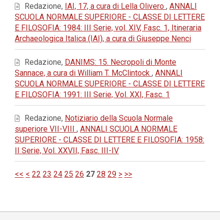
Redazione,
IAI, 17, a cura di Lella Olivero
,
ANNALI
SCUOLA NORMALE SUPERIORE - CLASSE DI LETTERE
E FILOSOFIA: 1984: III Serie, vol. XIV, Fasc. 1, Itineraria
Archaeologica Italica (IAI), a cura di Giuseppe Nenci
Redazione,
DANIMS: 15. Necropoli di Monte
Sannace, a cura di William T. McClintock
,
ANNALI
SCUOLA NORMALE SUPERIORE - CLASSE DI LETTERE
E FILOSOFIA: 1991: III Serie, Vol. XXI, Fasc. 1
Redazione,
Notiziario della Scuola Normale
superiore VII-VIII
,
ANNALI SCUOLA NORMALE
SUPERIORE - CLASSE DI LETTERE E FILOSOFIA: 1958:
II Serie, Vol. XXVII, Fasc. III-IV
<<
<
22
23
24
25
26
27
28
29
>
>>