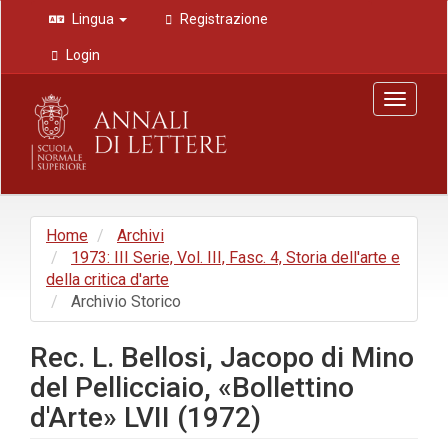
Navigazione
Lingua
Registrazione
principale
Contenuto
Login
principale
Barra
Toggle
laterale
navigat
Home
Archivi
1973: III Serie, Vol. III, Fasc. 4, Storia dell'arte e
della critica d'arte
Archivio Storico
Rec. L. Bellosi, Jacopo di Mino
del Pellicciaio, «Bollettino
d'Arte» LVII (1972)