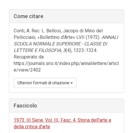
Barra
Come citare
laterale
dell'articolo
Conti, A. Rec. L. Bellosi, Jacopo di Mino del
Pellicciaio, «Bollettino d’Arte» LVII (1972).
ANNALI
SCUOLA NORMALE SUPERIORE - CLASSE DI
LETTERE E FILOSOFIA
,
3
(4), 1323-1324.
Recuperato da
https://journals.sns.it/index.php/annalilettere/articl
e/view/2402
Ulteriori formati di citazione
Fascicolo
1973: III Serie, Vol. III, Fasc. 4, Storia dell'arte e
della critica d'arte