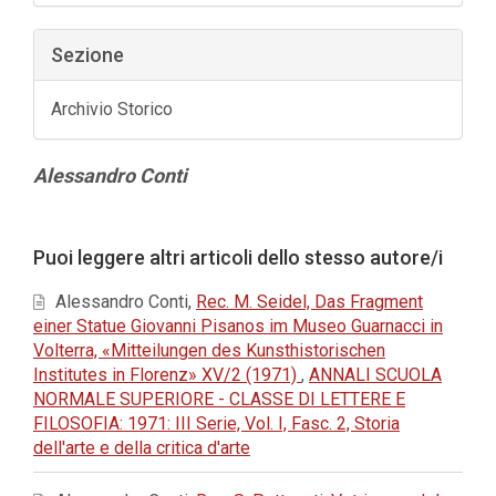
Sezione
Archivio Storico
Contenuto
Alessandro Conti
principale
dell'articolo
Dettagli
Puoi leggere altri articoli dello stesso autore/i
dell'articolo
Alessandro Conti,
Rec. M. Seidel, Das Fragment
einer Statue Giovanni Pisanos im Museo Guarnacci in
Volterra, «Mitteilungen des Kunsthistorischen
Institutes in Florenz» XV/2 (1971)
,
ANNALI SCUOLA
NORMALE SUPERIORE - CLASSE DI LETTERE E
FILOSOFIA: 1971: III Serie, Vol. I, Fasc. 2, Storia
dell'arte e della critica d'arte