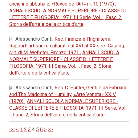
ancienne abbatiale, «Revue de l'Art» nr. 10 (1970)
,
ANNALI SCUOLA NORMALE SUPERIORE - CLASSE DI
LETTERE E FILOSOFIA: 1971: III Serie, Vol. I, Fasc. 2,
Storia dell'arte e della critica d'arte
Alessandro Conti,
Rec. Firenze e l'Inghilterra.
Rapporti artistici e culturali dal XVI al XX sec., Catalog.
crit. di M. Webster, Firenze 1971
,
ANNALI SCUOLA
NORMALE SUPERIORE - CLASSE DI LETTERE E
FILOSOFIA: 1971: III Serie, Vol. I, Fasc. 2, Storia
dell'arte e della critica d'arte
Alessandro Conti,
Rec. C. Hunter, Gentile da Fabriano
and The Madonna of Humility, «Arte Veneta» XXIV
(1970)
,
ANNALI SCUOLA NORMALE SUPERIORE -
CLASSE DI LETTERE E FILOSOFIA: 1971: III Serie, Vol.
I, Fasc. 2, Storia dell'arte e della critica d'arte
<<
<
1
2
3
4
5
6
>
>>